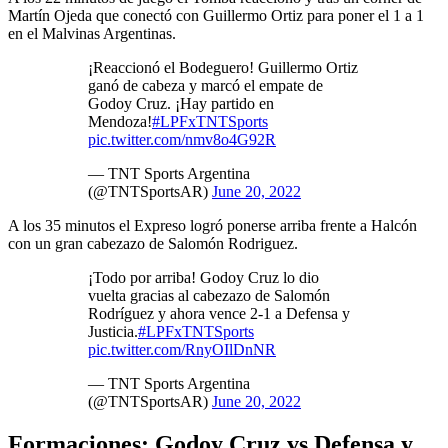
Martín Ojeda que conectó con Guillermo Ortiz para poner el 1 a 1
en el Malvinas Argentinas.
¡Reaccionó el Bodeguero! Guillermo Ortiz
ganó de cabeza y marcó el empate de
Godoy Cruz. ¡Hay partido en
Mendoza!
#LPFxTNTSports
pic.twitter.com/nmv8o4G92R
— TNT Sports Argentina
(@TNTSportsAR)
June 20, 2022
A los 35 minutos el Expreso logró ponerse arriba frente a Halcón
con un gran cabezazo de Salomón Rodriguez.
¡Todo por arriba! Godoy Cruz lo dio
vuelta gracias al cabezazo de Salomón
Rodríguez y ahora vence 2-1 a Defensa y
Justicia.
#LPFxTNTSports
pic.twitter.com/RnyOIlDnNR
— TNT Sports Argentina
(@TNTSportsAR)
June 20, 2022
Formaciones: Godoy Cruz vs Defensa y