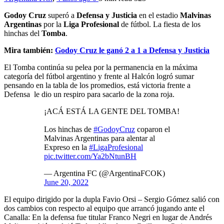
Godoy Cruz
superó a
Defensa y Justicia
en el estadio
Malvinas
Argentinas
por la
Liga Profesional
de fútbol. La fiesta de los
hinchas del
Tomba
.
Mira también:
Godoy Cruz le ganó 2 a 1 a Defensa y Justicia
El Tomba continúa su pelea por la permanencia en la máxima
categoría del fútbol argentino y frente al Halcón logró sumar
pensando en la tabla de los promedios, está victoria frente a
Defensa le dio un respiro para sacarlo de la zona roja.
¡ACÁ ESTÁ LA GENTE DEL TOMBA!
Los hinchas de
#GodoyCruz
coparon el
Malvinas Argentinas para alentar al
Expreso en la
#LigaProfesional
pic.twitter.com/Ya2bNtunBH
— Argentina FC (@ArgentinaFCOK)
June 20, 2022
El equipo dirigido por la dupla Favio Orsi – Sergio Gómez salió con
dos cambios con respecto al equipo que arrancó jugando ante el
Canalla: En la defensa fue titular Franco Negri en lugar de Andrés