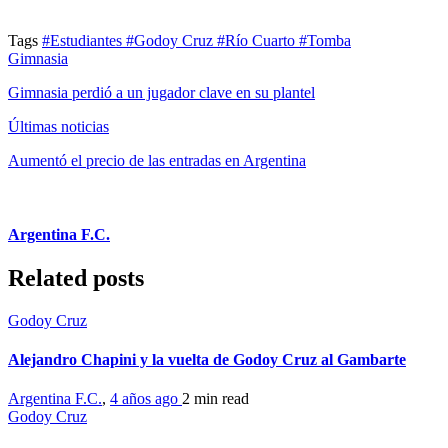
Tags
#Estudiantes
#Godoy Cruz
#Río Cuarto
#Tomba
Gimnasia
Gimnasia perdió a un jugador clave en su plantel
Últimas noticias
Aumentó el precio de las entradas en Argentina
Argentina F.C.
Related posts
Godoy Cruz
Alejandro Chapini y la vuelta de Godoy Cruz al Gambarte
Argentina F.C.
,
4 años ago
2 min
read
Godoy Cruz