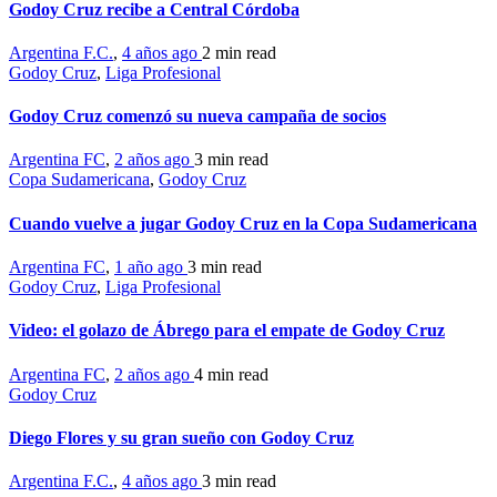
Godoy Cruz recibe a Central Córdoba
Argentina F.C.
,
4 años ago
2 min
read
Godoy Cruz
,
Liga Profesional
Godoy Cruz comenzó su nueva campaña de socios
Argentina FC
,
2 años ago
3 min
read
Copa Sudamericana
,
Godoy Cruz
Cuando vuelve a jugar Godoy Cruz en la Copa Sudamericana
Argentina FC
,
1 año ago
3 min
read
Godoy Cruz
,
Liga Profesional
Video: el golazo de Ábrego para el empate de Godoy Cruz
Argentina FC
,
2 años ago
4 min
read
Godoy Cruz
Diego Flores y su gran sueño con Godoy Cruz
Argentina F.C.
,
4 años ago
3 min
read