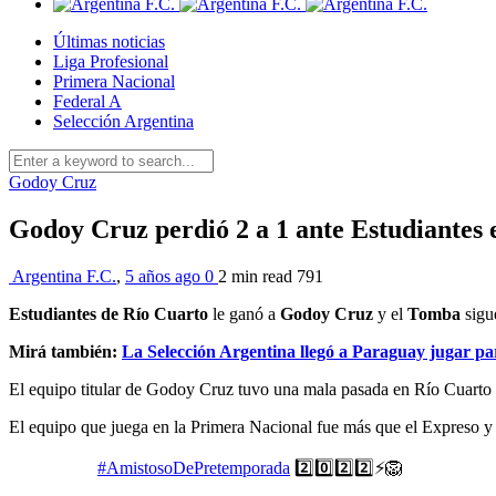
Últimas noticias
Liga Profesional
Primera Nacional
Federal A
Selección Argentina
Godoy Cruz
Godoy Cruz perdió 2 a 1 ante Estudiantes 
Argentina F.C.
,
5 años ago
0
2 min
read
791
Estudiantes de Río Cuarto
le ganó a
Godoy Cruz
y el
Tomba
sigu
Mirá también:
La Selección Argentina llegó a Paraguay jugar p
El equipo titular de Godoy Cruz tuvo una mala pasada en Río Cuarto y
El equipo que juega en la Primera Nacional fue más que el Expreso y
#AmistosoDePretemporada
2️⃣0️⃣2️⃣2️⃣⚡🦁