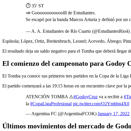
⏱ 35' ST
📣 Goooooooooooolll de Estudiantes.
Se escapó por la banda Marcos Arturia y definió por un 
— A. A. Estudiantes de Río Cuarto (@EstudiantesRio4)
Espínola; López, Ortiz, Breitenbruch, Leonel; Acevedo, Ábrego; Pint
El resultado deja un saldo negativo para el Tomba que deberá llegar d
El comienzo del campeonato para Godoy 
El Tomba ya conoce sus primeros tres partidos en la Copa de la Liga Pr
El partido comenzará a las 19:15 horas en un encuentro clave por la 
ATENCIÓN TOMBA ⚠️
#GodoyCruz
va a recibir a
#Ti
la
#CopaLigaProfesional
pic.twitter.com/O2Ymbbn4X0
— Argentina FC (@ArgentinaFCOK)
January 17, 2022
Últimos movimientos del mercado de God