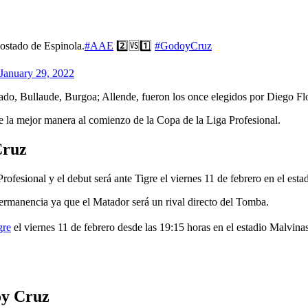
costado de Espinola.
#AAE
2️⃣🆚️1️⃣
#GodoyCruz
January 29, 2022
ado, Bullaude, Burgoa; Allende, fueron los once elegidos por Diego Fl
e la mejor manera al comienzo de la Copa de la Liga Profesional.
Cruz
ofesional y el debut será ante Tigre el viernes 11 de febrero en el est
permanencia ya que el Matador será un rival directo del Tomba.
gre
el viernes 11 de febrero desde las 19:15 horas en el estadio Malvina
oy Cruz