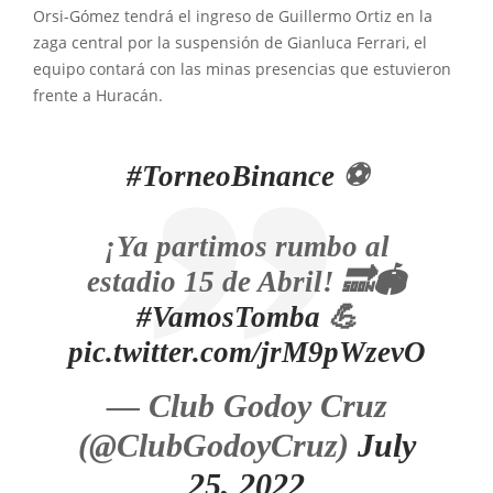
Orsi-Gómez tendrá el ingreso de Guillermo Ortiz en la
zaga central por la suspensión de Gianluca Ferrari, el
equipo contará con las minas presencias que estuvieron
frente a Huracán.
#TorneoBinance
⚽
¡Ya partimos rumbo al
estadio 15 de Abril! 🔜🏟️
#VamosTomba
💪
pic.twitter.com/jrM9pWzevO
— Club Godoy Cruz
(@ClubGodoyCruz)
July
25, 2022