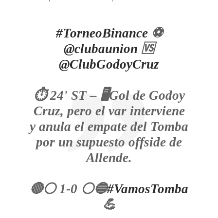
#TorneoBinance
⚽
@clubaunion
🆚
@ClubGodoyCruz
⏱ 24' ST – 🖥Gol de Godoy
Cruz, pero el var interviene
y anula el empate del Tomba
por un supuesto offside de
Allende.
🔴⚪ 1-0 ⚪🔵
#VamosTomba
💪