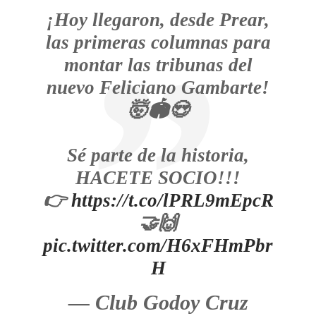
¡Hoy llegaron, desde Prear,
las primeras columnas para
montar las tribunas del
nuevo Feliciano Gambarte!
🤯🏟️😍
Sé parte de la historia,
HACETE SOCIO!!!
👉
https://t.co/lPRL9mEpcR
🤝🙌
pic.twitter.com/H6xFHmPbr
H
— Club Godoy Cruz