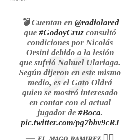
💣 Cuentan en
@radiolared
que
#GodoyCruz
consultó
condiciones por Nicolás
Orsini debido a la lesión
que sufrió Nahuel Ulariaga.
Según dijeron en este mismo
medio, es el Gato Oldrá
quien se mostró interesado
en contar con el actual
jugador de
#Boca
.
pic.twitter.com/pg7bbv9cRJ
— ᴇʟ ᴍᴀɢᴏ ʀᴀᴍɪʀᴇᴢ 🧙‍♂️