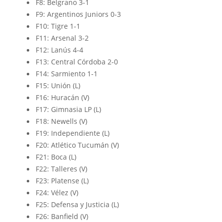
F8: Belgrano 3-1
F9: Argentinos Juniors 0-3
F10: Tigre 1-1
F11: Arsenal 3-2
F12: Lanús 4-4
F13: Central Córdoba 2-0
F14: Sarmiento 1-1
F15: Unión (L)
F16: Huracán (V)
F17: Gimnasia LP (L)
F18: Newells (V)
F19: Independiente (L)
F20: Atlético Tucumán (V)
F21: Boca (L)
F22: Talleres (V)
F23: Platense (L)
F24: Vélez (V)
F25: Defensa y Justicia (L)
F26: Banfield (V)