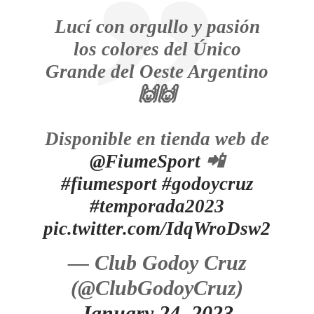
Lucí con orgullo y pasión
los colores del Único
Grande del Oeste Argentino
🙌🙌
Disponible en tienda web de
@FiumeSport
📲
#fiumesport
#godoycruz
#temporada2023
pic.twitter.com/IdqWroDsw2
— Club Godoy Cruz
(@ClubGodoyCruz)
January 24, 2023