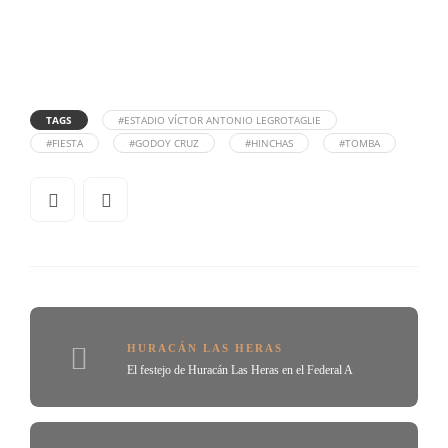
TAGS
#ESTADIO VÍCTOR ANTONIO LEGROTAGLIE
#FIESTA
#GODOY CRUZ
#HINCHAS
#TOMBA
HURACÁN LAS HERAS
El festejo de Huracán Las Heras en el Federal A