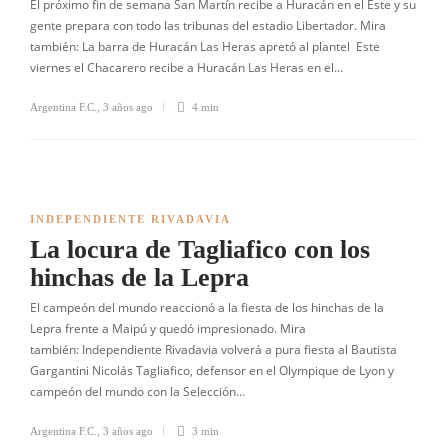
El próximo fin de semana San Martín recibe a Huracán en el Este y su
gente prepara con todo las tribunas del estadio Libertador. Mira
también: La barra de Huracán Las Heras apretó al plantel Este
viernes el Chacarero recibe a Huracán Las Heras en el…
Argentina F.C.
,
3 años ago
4 min
INDEPENDIENTE RIVADAVIA
La locura de Tagliafico con los
hinchas de la Lepra
El campeón del mundo reaccionó a la fiesta de los hinchas de la
Lepra frente a Maipú y quedó impresionado. Mira
también: Independiente Rivadavia volverá a pura fiesta al Bautista
Gargantini Nicolás Tagliafico, defensor en el Olympique de Lyon y
campeón del mundo con la Selección…
Argentina F.C.
,
3 años ago
3 min