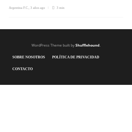
Argentina F.C.
,
3 años ago
3 min
WordPress Theme built by
Shufflehound
.
SOBRE NOSOTROS
POLÍTICA DE PRIVACIDAD
CONTACTO