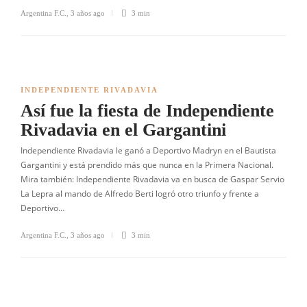
Argentina F.C.
,
3 años ago
3 min
INDEPENDIENTE RIVADAVIA
Así fue la fiesta de Independiente
Rivadavia en el Gargantini
Independiente Rivadavia le ganó a Deportivo Madryn en el Bautista
Gargantini y está prendido más que nunca en la Primera Nacional.
Mira también: Independiente Rivadavia va en busca de Gaspar Servio
La Lepra al mando de Alfredo Berti logró otro triunfo y frente a
Deportivo…
Argentina F.C.
,
3 años ago
3 min