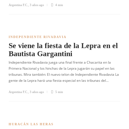
Argentina F.C.
,
3 años ago
4 min
INDEPENDIENTE RIVADAVIA
Se viene la fiesta de la Lepra en el
Bautista Gargantini
Independiente Rivadavia juega una final frente a Chacarita en la
Primera Nacional y los hinchas de la Lepra jugarán su papel en las
tribunas. Mira también: El nuevo telon de Independiente Rivadavia La
gente de la Lepra hará una fiesta especial en las tribunas del…
Argentina F.C.
,
3 años ago
5 min
HURACÁN LAS HERAS