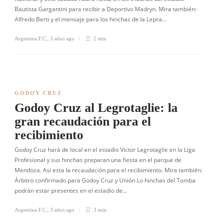
Bautista Gargantini para recibir a Deportivo Madryn. Mira también:
Alfredo Berti y el mensaje para los hinchas de la Lepra…
Argentina F.C.
,
3 años ago
2 min
GODOY CRUZ
Godoy Cruz al Legrotaglie: la
gran recaudación para el
recibimiento
Godoy Cruz hará de local en el estadio Victor Legrotaglie en la Liga
Profesional y sus hinchas preparan una fiesta en el parque de
Mendoza. Así esta la recaudación para el recibimiento. Mira también:
Árbitro confirmado para Godoy Cruz y Unión Lo hinchas del Tomba
podrán estar presentes en el estadio de…
Argentina F.C.
,
3 años ago
3 min