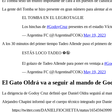
El Tomba selló un triunfo importante de cara a los puestos de clasific
La gente del Tomba se hizo presente en gran número para alentar al e
EL TOMBA EN EL LEGROTAGLIE
Los hinchas de
#GodoyCruz
presentes en el estadio Víct
— Argentina FC (@ArgentinaFCOK)
May 19, 2023
A los 30 minutos del primer tiempo Tadeo Allende puso el primero de 
ESTÁS LOCO TADEO ⚽️🤪
El golazo de Tadeo Allende para poner en ventaja a
#Go
— Argentina FC (@ArgentinaFCOK)
May 19, 2023
El Gato Oldrá va a seguir al mando de Go
La dirigencia de Godoy Cruz definió que Daniel Oldra seguirá al ma
Alejandro Chapini informó que el cuerpo técnico integrado por Dani
https://twitter.com/DANIELFIOCHETTA/status/1654594399