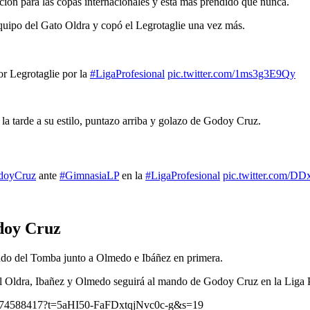
ación para las copas internacionales y está más prendido que nunca.
quipo del Gato Oldra y copó el Legrotaglie una vez más.
or Legrotaglie por la
#LigaProfesional
pic.twitter.com/1ms3g3E9Qy
la tarde a su estilo, puntazo arriba y golazo de Godoy Cruz.
doyCruz
ante
#GimnasiaLP
en la
#LigaProfesional
pic.twitter.com/D
doy Cruz
ndo del Tomba junto a Olmedo e Ibáñez en primera.
el Oldra, Ibañez y Olmedo seguirá al mando de Godoy Cruz en la Liga P
974588417?t=5aHI50-FaFDxtqjNvc0c-g&s=19