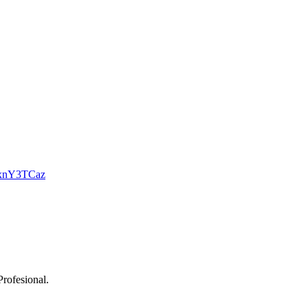
DxnY3TCaz
rofesional.