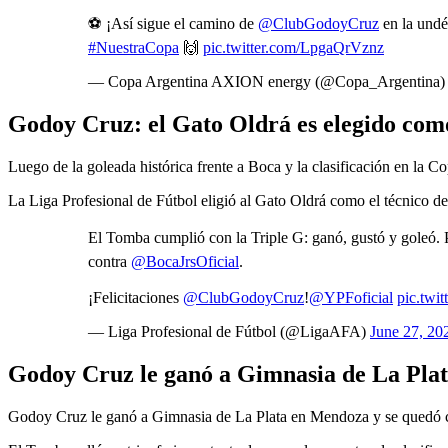
⚽️ ¡Así sigue el camino de
@ClubGodoyCruz
en la undé
#NuestraCopa
🙌
pic.twitter.com/LpgaQrVznz
— Copa Argentina AXION energy (@Copa_Argentina
Godoy Cruz: el Gato Oldrá es elegido com
Luego de la goleada histórica frente a Boca y la clasificación en la 
La Liga Profesional de Fútbol eligió al Gato Oldrá como el técnico de
El Tomba cumplió con la Triple G: ganó, gustó y goleó. P
contra
@BocaJrsOficial
.
¡Felicitaciones
@ClubGodoyCruz
!
@YPFoficial
pic.tw
— Liga Profesional de Fútbol (@LigaAFA)
June 27, 20
Godoy Cruz le ganó a Gimnasia de La Plat
Godoy Cruz le ganó a Gimnasia de La Plata en Mendoza y se quedó con