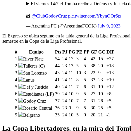
▶️ El viernes 14/7 el Tomba recibe a Defensa y Justicia
📸
@ClubGodoyCruz
pic.twitter.com/YbynOOr6tx
— Argentina FC (@ArgentinaFCOK)
July 9, 2023
El Expreso se ubica septimo en la tabla general de la Liga Profesional
semestre en la Copa de la Liga Profesional.
#
Equipo
Pts
PJ
PG
PE
PP
GF
GC
DIF
1
54
24
17
3
4
42
15
+27
River Plate
2
44
23
13
5
5
38
20
+18
Talleres (C)
3
43
24
11
10
3
22
9
+13
San Lorenzo
4
41
24
11
8
5
33
23
+10
Lanus
5
40
24
11
7
6
31
19
+12
Def y Justicia
6
39
24
10
9
5
27
19
+8
Estudiantes (LP)
7
37
24
10
7
7
31
26
+5
Godoy Cruz
8
36
23
9
9
5
30
25
+5
Rosario Central
9
35
24
10
5
9
20
21
-1
Belgrano
La Copa Libertadores, en la mira del Tom