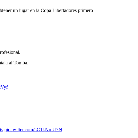
btener un lugar en la Copa Libertadores primero
rofesional.
ntaja al Tomba.
kVyf
ts
pic.twitter.com/5C1kNreU7N