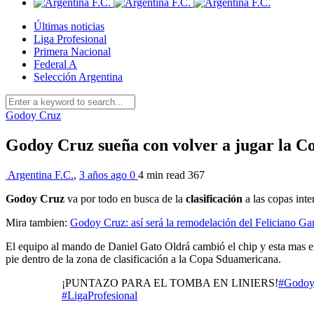
Últimas noticias
Liga Profesional
Primera Nacional
Federal A
Selección Argentina
Godoy Cruz
Godoy Cruz sueña con volver a jugar la C
Argentina F.C.
,
3 años ago
0
4 min
read
367
Godoy Cruz
va por todo en busca de la
clasificación
a las copas int
Mira tambien:
Godoy Cruz: así será la remodelación del Feliciano G
El equipo al mando de Daniel Gato Oldrá cambió el chip y esta mas enc
pie dentro de la zona de clasificación a la Copa Sduamericana.
¡PUNTAZO PARA EL TOMBA EN LINIERS!
#Godoy
#LigaProfesional