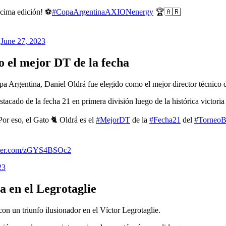
cima edición! ⚽️
#CopaArgentinaAXIONenergy
🏆🇦🇷
)
June 27, 2023
o el mejor DT de la fecha
Copa Argentina, Daniel Oldrá fue elegido como el mejor director técnico
stacado de la fecha 21 en primera división luego de la histórica victo
or eso, el Gato 🐈 Oldrá es el
#MejorDT
de la
#Fecha21
del
#TorneoB
itter.com/zGYS4BSOc2
23
a en el Legrotaglie
 un triunfo ilusionador en el Víctor Legrotaglie.