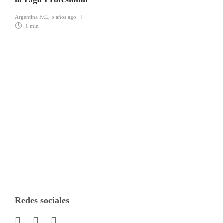
Argentina F.C.
,
5 años ago
1 min
Redes sociales