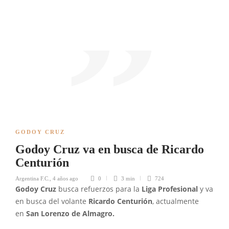
GODOY CRUZ
Godoy Cruz va en busca de Ricardo
Centurión
Argentina F.C.
,
4 años ago
0
3 min
724
Godoy Cruz
busca refuerzos para la
Liga Profesional
y va
en busca del volante
Ricardo Centurión
, actualmente
en
San Lorenzo de Almagro.