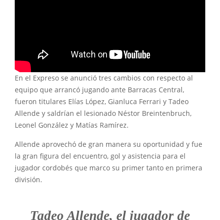
En el Expreso se anunció tres cambios con respecto al
equipo que arrancó jugando ante Barracas Central,
fueron titulares Elías López, Gianluca Ferrari y Tadeo
Allende y saldrían el lesionado Néstor Breintenbruch,
Leonel González y Matías Ramírez.
Allende aprovechó de gran manera su oportunidad y fue
la gran figura del encuentro, gol y asistencia para el
jugador cordobés que marco su primer tanto en primera
división.
Tadeo Allende, el jugador de