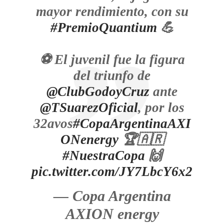
mayor rendimiento, con su
#PremioQuantium
💪
⚽ El juvenil fue la figura
del triunfo de
@ClubGodoyCruz
ante
@TSuarezOficial
, por los
32avos
#CopaArgentinaAXI
ONenergy
🏆🇦🇷
#NuestraCopa
🙌
pic.twitter.com/JY7LbcY6x2
— Copa Argentina
AXION energy