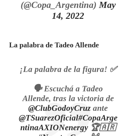
(@Copa_Argentina)
May
14, 2022
La palabra de Tadeo Allende
¡La palabra de la figura! ✅
🗣 Escuchá a Tadeo
Allende, tras la victoria de
@ClubGodoyCruz
ante
@TSuarezOficial
#CopaArge
ntinaAXIONenergy
🏆🇦🇷