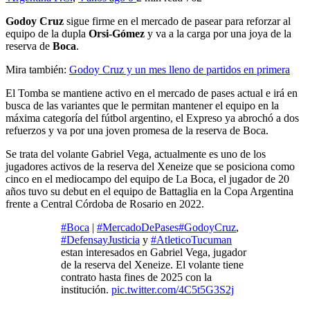
Godoy Cruz
sigue firme en el mercado de pasear para reforzar al
equipo de la dupla
Orsi-Gómez
y va a la carga por una joya de la
reserva de
Boca
.
Mira también:
Godoy Cruz y un mes lleno de partidos en primera
El Tomba se mantiene activo en el mercado de pases actual e irá en
busca de las variantes que le permitan mantener el equipo en la
máxima categoría del fútbol argentino, el Expreso ya abrochó a dos
refuerzos y va por una joven promesa de la reserva de Boca.
Se trata del volante Gabriel Vega, actualmente es uno de los
jugadores activos de la reserva del Xeneize que se posiciona como
cinco en el mediocampo del equipo de La Boca, el jugador de 20
años tuvo su debut en el equipo de Battaglia en la Copa Argentina
frente a Central Córdoba de Rosario en 2022.
#Boca
|
#MercadoDePases
#GodoyCruz
,
#DefensayJusticia
y
#AtleticoTucuman
estan interesados en Gabriel Vega, jugador
de la reserva del Xeneize. El volante tiene
contrato hasta fines de 2025 con la
institución.
pic.twitter.com/4C5t5G3S2j