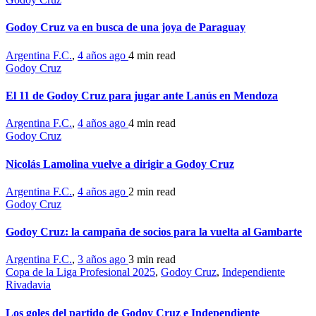
Godoy Cruz va en busca de una joya de Paraguay
Argentina F.C.
,
4 años ago
4 min
read
Godoy Cruz
El 11 de Godoy Cruz para jugar ante Lanús en Mendoza
Argentina F.C.
,
4 años ago
4 min
read
Godoy Cruz
Nicolás Lamolina vuelve a dirigir a Godoy Cruz
Argentina F.C.
,
4 años ago
2 min
read
Godoy Cruz
Godoy Cruz: la campaña de socios para la vuelta al Gambarte
Argentina F.C.
,
3 años ago
3 min
read
Copa de la Liga Profesional 2025
,
Godoy Cruz
,
Independiente
Rivadavia
Los goles del partido de Godoy Cruz e Independiente