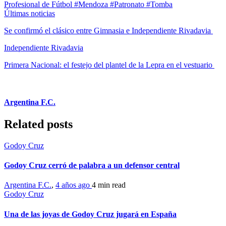
Profesional de Fútbol
#Mendoza
#Patronato
#Tomba
Últimas noticias
Se confirmó el clásico entre Gimnasia e Independiente Rivadavia
Independiente Rivadavia
Primera Nacional: el festejo del plantel de la Lepra en el vestuario
Argentina F.C.
Related posts
Godoy Cruz
Godoy Cruz cerró de palabra a un defensor central
Argentina F.C.
,
4 años ago
4 min
read
Godoy Cruz
Una de las joyas de Godoy Cruz jugará en España