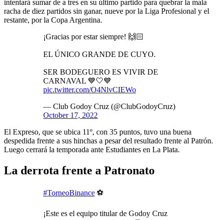
intentará sumar de a tres en su último partido para quebrar la mala
racha de diez partidos sin ganar, nueve por la Liga Profesional y el
restante, por la Copa Argentina.
¡Gracias por estar siempre! 🙌🏻
EL ÚNICO GRANDE DE CUYO.
SER BODEGUERO ES VIVIR DE
CARNAVAL 💙🤍💙
pic.twitter.com/O4NlvCIEWo
— Club Godoy Cruz (@ClubGodoyCruz)
October 17, 2022
El Expreso, que se ubica 11º, con 35 puntos, tuvo una buena
despedida frente a sus hinchas a pesar del resultado frente al Patrón.
Luego cerrará la temporada ante Estudiantes en La Plata.
La derrota frente a Patronato
#TorneoBinance
⚽
¡Este es el equipo titular de Godoy Cruz