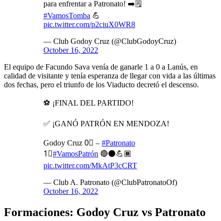
para enfrentar a Patronato! ➡️🗒️
#VamosTomba
💪
pic.twitter.com/p2ciuX0WR8
— Club Godoy Cruz (@ClubGodoyCruz)
October 16, 2022
El equipo de Facundo Sava venía de ganarle 1 a 0 a Lanús, en
calidad de visitante y tenía esperanza de llegar con vida a las últimas
dos fechas, pero el triunfo de los Viaducto decretó el descenso.
⚽️ ¡FINAL DEL PARTIDO!
✅ ¡GANÓ PATRÓN EN MENDOZA!
Godoy Cruz 0⃣ –
#Patronato
1⃣
#VamosPatrón
🔴⚫️💪🏾
pic.twitter.com/MkAtP3cCRT
— Club A. Patronato (@ClubPatronatoOf)
October 16, 2022
Formaciones: Godoy Cruz vs Patronato