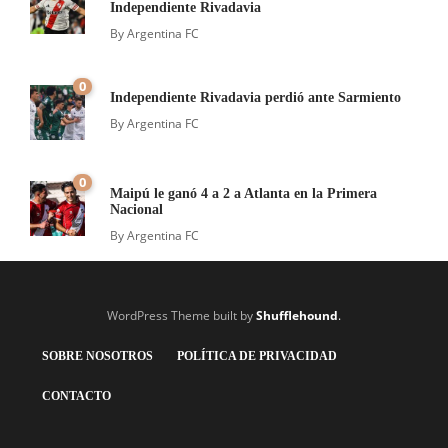
Independiente Rivadavia
By
Argentina FC
0
Independiente Rivadavia perdió ante Sarmiento
By
Argentina FC
0
Maipú le ganó 4 a 2 a Atlanta en la Primera
Nacional
By
Argentina FC
WordPress Theme built by
Shufflehound
.
SOBRE NOSOTROS
POLÍTICA DE PRIVACIDAD
CONTACTO