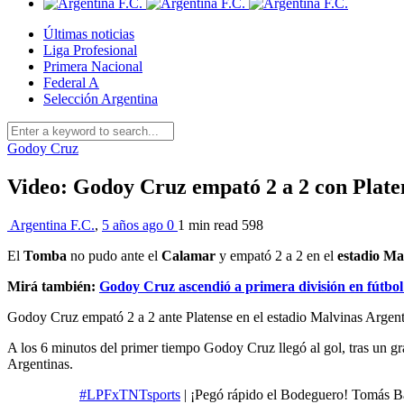
Últimas noticias
Liga Profesional
Primera Nacional
Federal A
Selección Argentina
Godoy Cruz
Video: Godoy Cruz empató 2 a 2 con Plate
Argentina F.C.
,
5 años ago
0
1 min
read
598
El
Tomba
no pudo ante el
Calamar
y empató 2 a 2 en el
estadio Ma
Mirá también:
Godoy Cruz ascendió a primera división en fútbol
Godoy Cruz empató 2 a 2 ante Platense en el estadio Malvinas Argentin
A los 6 minutos del primer tiempo Godoy Cruz llegó al gol, tras un
Argentinas.
#LPFxTNTsports
| ¡Pegó rápido el Bodeguero! Tomás Ba