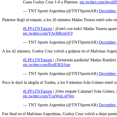
Gana Godoy Cruz 1-0 a Platense.
pic.twitter.com/4wzfd
— TNT Sports Argentina (@TNTSportsAR)
December 
Platense llegó al empate, a los 26 minutos Matías Tissera entró solo ent
#LPFxTNTsports
| ¡Entró con todo! Matías Tissera apar
pic.twitter.com/VAvBRsx6Y9
— TNT Sports Argentina (@TNTSportsAR)
December 
A los 42 minutos, Godoy Cruz volvió a golpear en el Malvinas Argent
#LPFxTNTsports
| ¡Tremenda parábola! Matías Ramírez m
pic.twitter.com/RsdERIJApe
— TNT Sports Argentina (@TNTSportsAR)
December 
Poco le duró la alegría al Tomba, a los 9 minutos Iván Gómez entró so
#LPFxTNTsports
| ¡Otro empate Calamar! Iván Gómez, t
pic.twitter.com/YzgWqLoFWo
— TNT Sports Argentina (@TNTSportsAR)
December 
Fue final en el Malvinas Argentinas, Godoy Cruz volvió a dejar puntos 