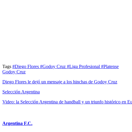
Tags
#Diego Flores
#Godoy Cruz
#Liga Profesional
#Platense
Godoy Cruz
Diego Flores le dejó un mensaje a los hinchas de Godoy Cruz
Selección Argentina
Video: la Selección Argentina de handball y un triunfo histórico en E
Argentina F.C.