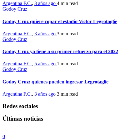
Argentina F.C.
,
3 años ago
4 min
read
Godoy Cruz
Godoy Cruz quiere copar el estadio Victor Legrotaglie
Argentina F.C.
,
3 años ago
3 min
read
Godoy Cruz
Godoy Cruz ya tiene a su primer refuerzo para el 2022
Argentina F.C.
,
5 años ago
1 min
read
Godoy Cruz
Godoy Cruz: quienes pueden ingresar Legrotaglie
Argentina F.C.
,
3 años ago
3 min
read
Redes sociales
Últimas noticias
0