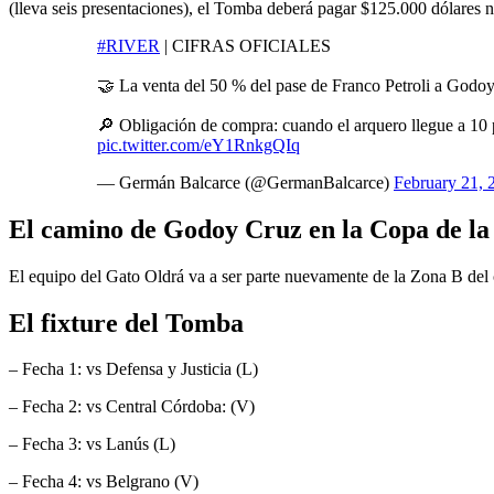
(lleva seis presentaciones), el Tomba deberá pagar $125.000 dólares 
#RIVER
| CIFRAS OFICIALES
🤝 La venta del 50 % del pase de Franco Petroli a Godo
🔎 Obligación de compra: cuando el arquero llegue a 10 
pic.twitter.com/eY1RnkgQIq
— Germán Balcarce (@GermanBalcarce)
February 21, 
El camino de Godoy Cruz en la Copa de la
El equipo del Gato Oldrá va a ser parte nuevamente de la Zona B del 
El fixture del Tomba
– Fecha 1: vs Defensa y Justicia (L)
– Fecha 2: vs Central Córdoba: (V)
– Fecha 3: vs Lanús (L)
– Fecha 4: vs Belgrano (V)