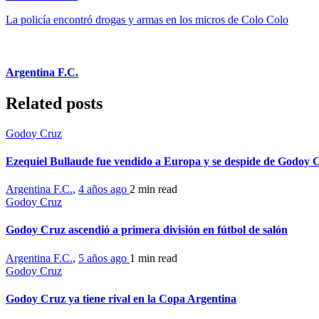
La policía encontró drogas y armas en los micros de Colo Colo
Argentina F.C.
Related posts
Godoy Cruz
Ezequiel Bullaude fue vendido a Europa y se despide de Godoy 
Argentina F.C.
,
4 años ago
2 min
read
Godoy Cruz
Godoy Cruz ascendió a primera división en fútbol de salón
Argentina F.C.
,
5 años ago
1 min
read
Godoy Cruz
Godoy Cruz ya tiene rival en la Copa Argentina