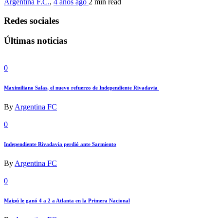
Argentina F.C.
,
4 años ago
2 min
read
Redes sociales
Últimas noticias
0
Maximiliano Salas, el nuevo refuerzo de Independiente Rivadavia
By
Argentina FC
0
Independiente Rivadavia perdió ante Sarmiento
By
Argentina FC
0
Maipú le ganó 4 a 2 a Atlanta en la Primera Nacional