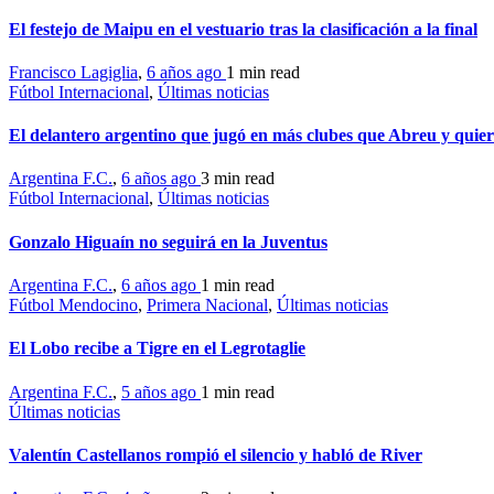
El festejo de Maipu en el vestuario tras la clasificación a la final
Francisco Lagiglia
,
6 años ago
1 min
read
Fútbol Internacional
,
Últimas noticias
El delantero argentino que jugó en más clubes que Abreu y quier
Argentina F.C.
,
6 años ago
3 min
read
Fútbol Internacional
,
Últimas noticias
Gonzalo Higuaín no seguirá en la Juventus
Argentina F.C.
,
6 años ago
1 min
read
Fútbol Mendocino
,
Primera Nacional
,
Últimas noticias
El Lobo recibe a Tigre en el Legrotaglie
Argentina F.C.
,
5 años ago
1 min
read
Últimas noticias
Valentín Castellanos rompió el silencio y habló de River