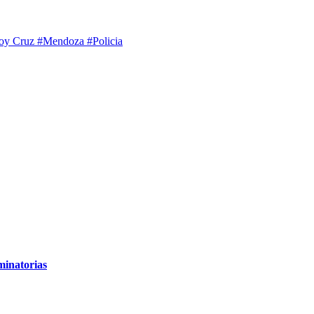
oy Cruz
#Mendoza
#Policia
minatorias