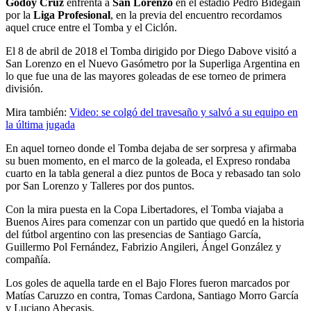
Godoy Cruz
enfrenta a
San Lorenzo
en el estadio Pedro Bidegain
por la
Liga Profesional
, en la previa del encuentro recordamos
aquel cruce entre el Tomba y el Ciclón.
El 8 de abril de 2018 el Tomba dirigido por Diego Dabove visitó a
San Lorenzo en el Nuevo Gasómetro por la Superliga Argentina en
lo que fue una de las mayores goleadas de ese torneo de primera
división.
Mira también:
Video: se colgó del travesaño y salvó a su equipo en
la última jugada
En aquel torneo donde el Tomba dejaba de ser sorpresa y afirmaba
su buen momento, en el marco de la goleada, el Expreso rondaba
cuarto en la tabla general a diez puntos de Boca y rebasado tan solo
por San Lorenzo y Talleres por dos puntos.
Con la mira puesta en la Copa Libertadores, el Tomba viajaba a
Buenos Aires para comenzar con un partido que quedó en la historia
del fútbol argentino con las presencias de Santiago García,
Guillermo Pol Fernández, Fabrizio Angileri, Ángel González y
compañía.
Los goles de aquella tarde en el Bajo Flores fueron marcados por
Matías Caruzzo en contra, Tomas Cardona, Santiago Morro García
y Luciano Abecasis.