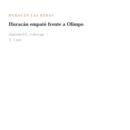
HURACÁN LAS HERAS
Huracán empató frente a Olimpo
Argentina F.C.
,
4 años ago
2 min