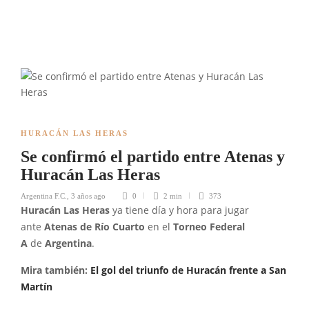
HURACÁN LAS HERAS
Se confirmó el partido entre Atenas y
Huracán Las Heras
Argentina F.C.
,
3 años ago
0
2 min
373
Huracán Las Heras
ya tiene día y hora para jugar
ante
Atenas de Río Cuarto
en el
Torneo Federal
A
de
Argentina
.
Mira también:
El gol del triunfo de Huracán frente a San
Martín