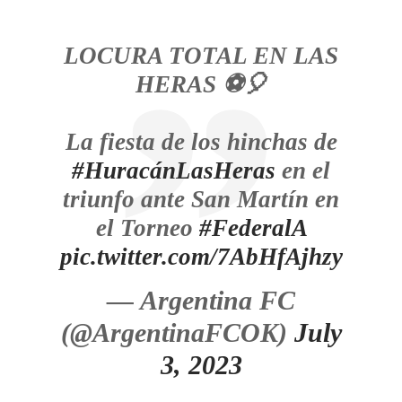
LOCURA TOTAL EN LAS
HERAS ⚽️🎈
La fiesta de los hinchas de
#HuracánLasHeras
en el
triunfo ante San Martín en
el Torneo
#FederalA
pic.twitter.com/7AbHfAjhzy
— Argentina FC
(@ArgentinaFCOK)
July
3, 2023