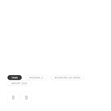
TAGS
#FEDERAL A
#HURACÁN LAS HERAS
#SPORT 2000