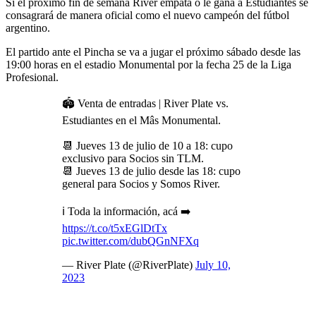
Si el próximo fin de semana River empata o le gana a Estudiantes se
consagrará de manera oficial como el nuevo campeón del fútbol
argentino.
El partido ante el Pincha se va a jugar el próximo sábado desde las
19:00 horas en el estadio Monumental por la fecha 25 de la Liga
Profesional.
🏟 Venta de entradas | River Plate vs.
Estudiantes en el Mâs Monumental.
📆 Jueves 13 de julio de 10 a 18: cupo
exclusivo para Socios sin TLM.
📆 Jueves 13 de julio desde las 18: cupo
general para Socios y Somos River.
ℹ️ Toda la información, acá ➡️
https://t.co/t5xEGlDtTx
pic.twitter.com/dubQGnNFXq
— River Plate (@RiverPlate)
July 10,
2023