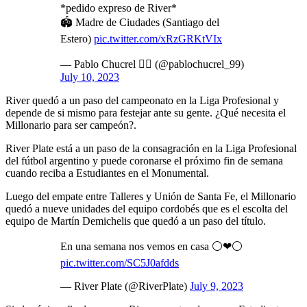
*pedido expreso de River*
🏟 Madre de Ciudades (Santiago del
Estero)
pic.twitter.com/xRzGRKtVIx
— Pablo Chucrel ✍🏼 (@pablochucrel_99)
July 10, 2023
River quedó a un paso del campeonato en la Liga Profesional y
depende de si mismo para festejar ante su gente. ¿Qué necesita el
Millonario para ser campeón?.
River Plate está a un paso de la consagración en la Liga Profesional
del fútbol argentino y puede coronarse el próximo fin de semana
cuando reciba a Estudiantes en el Monumental.
Luego del empate entre Talleres y Unión de Santa Fe, el Millonario
quedó a nueve unidades del equipo cordobés que es el escolta del
equipo de Martín Demichelis que quedó a un paso del título.
En una semana nos vemos en casa ⚪❤⚪
pic.twitter.com/SC5J0afdds
— River Plate (@RiverPlate)
July 9, 2023