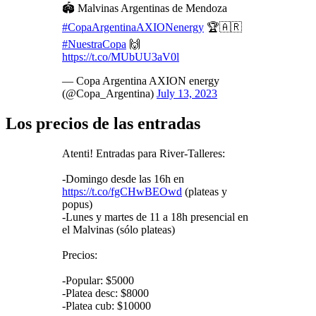
🏟️ Malvinas Argentinas de Mendoza
#CopaArgentinaAXIONenergy
🏆🇦🇷
#NuestraCopa
🙌
https://t.co/MUbUU3aV0l
— Copa Argentina AXION energy
(@Copa_Argentina)
July 13, 2023
Los precios de las entradas
Atenti! Entradas para River-Talleres:
-Domingo desde las 16h en
https://t.co/fgCHwBEOwd
(plateas y
popus)
-Lunes y martes de 11 a 18h presencial en
el Malvinas (sólo plateas)
Precios:
-Popular: $5000
-Platea desc: $8000
-Platea cub: $10000