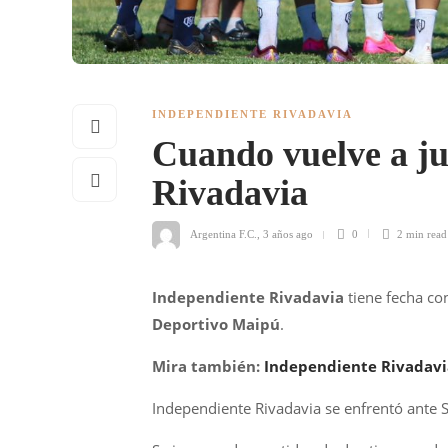
INDEPENDIENTE RIVADAVIA
Cuando vuelve a j
Rivadavia
Argentina F.C.
,
3 años ago
0
2 min
read
Independiente Rivadavia
tiene fecha co
Deportivo Maipú
.
Mira también:
Independiente Rivadavia
Independiente Rivadavia se enfrentó ante 