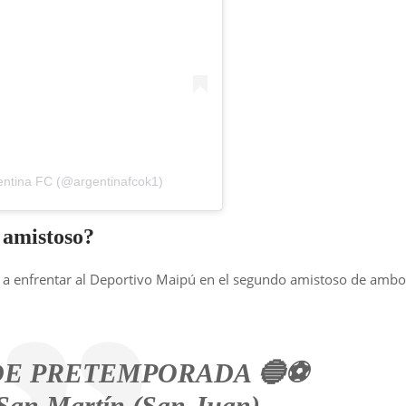
entina FC (@argentinafcok1)
 amistoso?
a a enfrentar al Deportivo Maipú en el segundo amistoso de ambo
DE PRETEMPORADA 🔵⚽
 San Martín (San Juan)