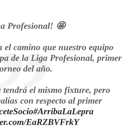
ga Profesional! 🤩
n el camino que nuestro equipo
pa de la Liga Profesional, primer
torneo del año.
 tendrá el mismo fixture, pero
calías con respecto al primer
eteSocio
#ArribaLaLepra
tter.com/EaRZBVFrkY