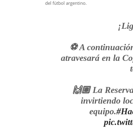
del fútbol argentino.
¡Li
⚽️ A continuació
atravesará en la Co
🙌🏽 La Reserva
invirtiendo lo
equipo.
#Hac
pic.twi