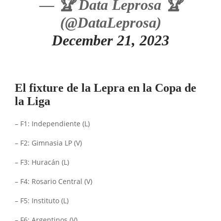
— 🏆 Data Leprosa 🏆
(@DataLeprosa)
December 21, 2023
El fixture de la Lepra en la Copa de
la Liga
– F1: Independiente (L)
– F2: Gimnasia LP (V)
– F3: Huracán (L)
– F4: Rosario Central (V)
– F5: Instituto (L)
– F6: Argentinos (V)