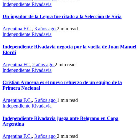
Independiente Rivadavia
Un jugador de la Lepra fue citado a la Selección de Siria
Argentina F.C.
,
3 años ago
2 min
read
Independiente Rivadavia
Independiente Rivadavia negocia por la vuelta de Juan Manuel
Elordi
Argentina FC
,
2 años ago
2 min
read
Independiente Rivadavia
Cristian Aracena es el nuevo refuerzo de un equipo de la
Primera Nacional
Argentina F.C.
,
5 años ago
1 min
read
Independiente Rivadavia
Independiente Rivadavia juega ante Belgrano en Copa
Argentina
Argentina F.C.
,
3 años ago
2 min
read