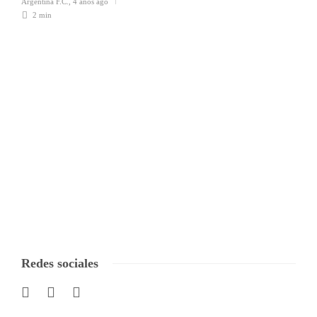
Argentina F.C.
,
4 años ago
2 min
Redes sociales