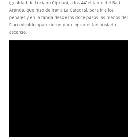
igualdad de Luciano Cipriani, a los 44’ el tanto del Bati
Aranda, que hizo delirar a La Catedral, para ir a los
penales y en la tanda desde los doce pasos las manos del
Flaco Vivaldo aparecieron para lograr el tan ansiado
ascenso.