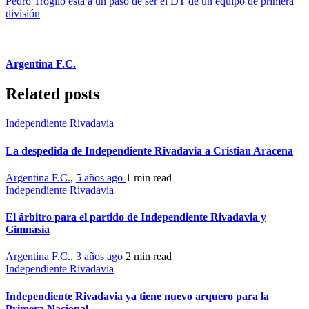
Pedro Troglio está a un paso de ser el DT de un equipo de primera
división
Argentina F.C.
Related posts
Independiente Rivadavia
La despedida de Independiente Rivadavia a Cristian Aracena
Argentina F.C.
,
5 años ago
1 min
read
Independiente Rivadavia
El árbitro para el partido de Independiente Rivadavia y
Gimnasia
Argentina F.C.
,
3 años ago
2 min
read
Independiente Rivadavia
Independiente Rivadavia ya tiene nuevo arquero para la
Primera Nacional