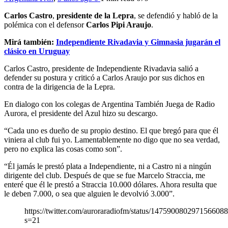
Carlos Castro
,
presidente de la Lepra
, se defendió y habló de la
polémica con el defensor
Carlos Pipi Araujo
.
Mirá también:
Independiente Rivadavia y Gimnasia jugarán el
clásico en Uruguay
Carlos Castro, presidente de Independiente Rivadavia salió a
defender su postura y criticó a Carlos Araujo por sus dichos en
contra de la dirigencia de la Lepra.
En dialogo con los colegas de Argentina También Juega de Radio
Aurora, el presidente del Azul hizo su descargo.
“Cada uno es dueño de su propio destino. El que bregó para que él
viniera al club fui yo. Lamentablemente no digo que no sea verdad,
pero no explica las cosas como son”.
“Él jamás le prestó plata a Independiente, ni a Castro ni a ningún
dirigente del club. Después de que se fue Marcelo Straccia, me
enteré que él le prestó a Straccia 10.000 dólares. Ahora resulta que
le deben 7.000, o sea que alguien le devolvió 3.000”.
https://twitter.com/auroraradiofm/status/147590080297156608
s=21