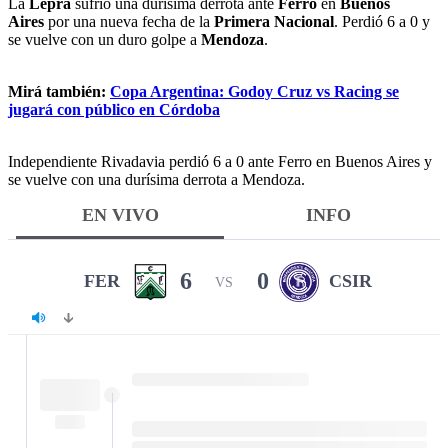
La
Lepra
sufrió una durísima derrota ante
Ferro
en
Buenos
Aires
por una nueva fecha de la
Primera Nacional
. Perdió 6 a 0 y
se vuelve con un duro golpe a
Mendoza
.
Mirá también:
Copa Argentina: Godoy Cruz vs Racing se
jugará con público en Córdoba
Independiente Rivadavia perdió 6 a 0 ante Ferro en Buenos Aires y
se vuelve con una durísima derrota a Mendoza.
EN VIVO
INFO
6
0
FER
CSIR
VS