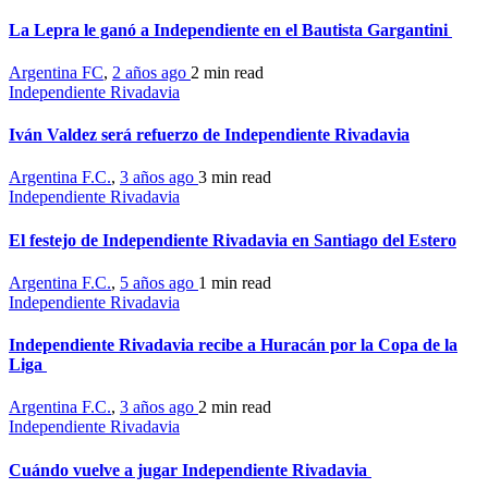
La Lepra le ganó a Independiente en el Bautista Gargantini
Argentina FC
,
2 años ago
2 min
read
Independiente Rivadavia
Iván Valdez será refuerzo de Independiente Rivadavia
Argentina F.C.
,
3 años ago
3 min
read
Independiente Rivadavia
El festejo de Independiente Rivadavia en Santiago del Estero
Argentina F.C.
,
5 años ago
1 min
read
Independiente Rivadavia
Independiente Rivadavia recibe a Huracán por la Copa de la
Liga
Argentina F.C.
,
3 años ago
2 min
read
Independiente Rivadavia
Cuándo vuelve a jugar Independiente Rivadavia