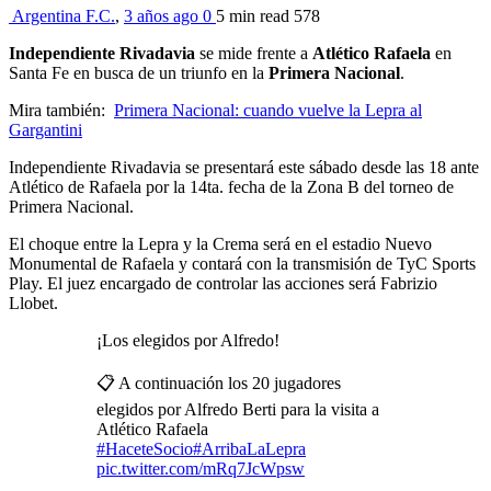
Argentina F.C.
,
3 años ago
0
5 min
read
578
Independiente Rivadavia
se mide frente a
Atlético Rafaela
en
Santa Fe en busca de un triunfo en la
Primera Nacional
.
Mira también:
Primera Nacional: cuando vuelve la Lepra al
Gargantini
Independiente Rivadavia se presentará este sábado desde las 18 ante
Atlético de Rafaela por la 14ta. fecha de la Zona B del torneo de
Primera Nacional.
El choque entre la Lepra y la Crema será en el estadio Nuevo
Monumental de Rafaela y contará con la transmisión de TyC Sports
Play. El juez encargado de controlar las acciones será Fabrizio
Llobet.
¡Los elegidos por Alfredo!
📋 A continuación los 20 jugadores
elegidos por Alfredo Berti para la visita a
Atlético Rafaela
#HaceteSocio
#ArribaLaLepra
pic.twitter.com/mRq7JcWpsw