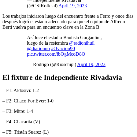
— Independiente Rivadavia
(@CSIRoficial)
April 19, 2023
Los trabajos iniciaron luego del encuentro frente a Ferro y once días
después logró el estado adecuado para que el equipo de Alfredo
Berti vuelva para un encuentro clave en la Zona B.
Así luce el estadio Bautista Gargantini,
luego de la resiembra
@radionihuil
@diariouno
#Ovacion90
pic.twitter.com/fbOgMcoD8Q
— Rodrigo (@Rioschipi)
April 19, 2023
El fixture de Independiente Rivadavia
– F1: Aldosivi: 1-2
– F2: Chaco For Ever: 1-0
– F3: Mitre: 1-4
– F4: Chacarita (V)
– F5: Tristán Suarez (L)