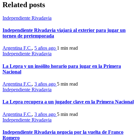
Related posts
Independiente Rivadavia
Independiente Rivadavia viajará al exterior para jugar un
torneo de pretemporada
Argentina F.C.
,
5 años ago
1 min
read
Independiente Rivadavia
La Lepra y un insólito horario para jugar en la Primera
Nacional
Argentina F.C.
,
3 años ago
5 min
read
Independiente Rivadavia
La Lepra recupera a un jugador clave en la Primera Nacional
Argentina F.C.
,
3 años ago
5 min
read
Independiente Rivadavia
Independiente Rivadavia negocia por la vuelta de Franco
Romero