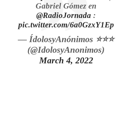
Gabriel Gómez en
@RadioJornada
:
pic.twitter.com/6a0GzxY1Ep
— ÍdolosyAnónimos ⭐⭐⭐
(@IdolosyAnonimos)
March 4, 2022