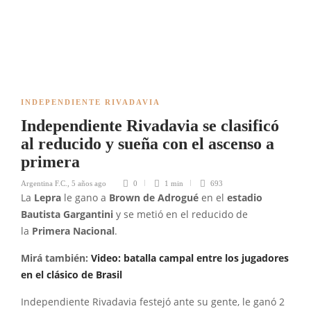
INDEPENDIENTE RIVADAVIA
Independiente Rivadavia se clasificó
al reducido y sueña con el ascenso a
primera
Argentina F.C.
,
5 años ago
0
1 min
693
La
Lepra
le gano a
Brown de Adrogué
en el
estadio
Bautista Gargantini
y se metió en el reducido de
la
Primera Nacional
.
Mirá también:
Video: batalla campal entre los jugadores
en el clásico de Brasil
Independiente Rivadavia festejó ante su gente, le ganó 2