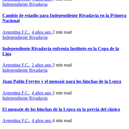
Independiente Rivadavia
Cambio de estadio para Independiente Rivadavia en la Primera
Nacional
Argentina F.C.
,
4 años ago
2 min
read
Independiente Rivadavia
Independiente Rivadavia enfrenta Instituto en la Copa de la
Liga
Argentina F.C.
,
2 años ago
2 min
read
Independiente Rivadavia
Juan Pablo Freytes y el mensaje para los hinchas de la Lepra
Argentina F.C.
,
4 años ago
2 min
read
Independiente Rivadavia
El mensaje de los hinchas de la Lepra en la previa del clásico
Argentina F.C.
,
4 años ago
4 min
read