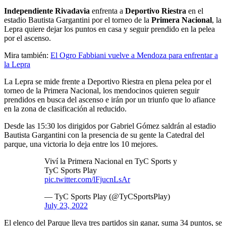
Independiente Rivadavia
enfrenta a
Deportivo
Riestra
en el
estadio Bautista Gargantini por el torneo de la
Primera Nacional
, la
Lepra quiere dejar los puntos en casa y seguir prendido en la pelea
por el ascenso.
Mira también:
El Ogro Fabbiani vuelve a Mendoza para enfrentar a
la Lepra
La Lepra se mide frente a Deportivo Riestra en plena pelea por el
torneo de la Primera Nacional, los mendocinos quieren seguir
prendidos en busca del ascenso e irán por un triunfo que lo afiance
en la zona de clasificación al reducido.
Desde las 15:30 los dirigidos por Gabriel Gómez saldrán al estadio
Bautista Gargantini con la presencia de su gente la Catedral del
parque, una victoria lo deja entre los 10 mejores.
Viví la Primera Nacional en TyC Sports y
TyC Sports Play
pic.twitter.com/lFjucnLsAr
— TyC Sports Play (@TyCSportsPlay)
July 23, 2022
El elenco del Parque lleva tres partidos sin ganar, suma 34 puntos, se