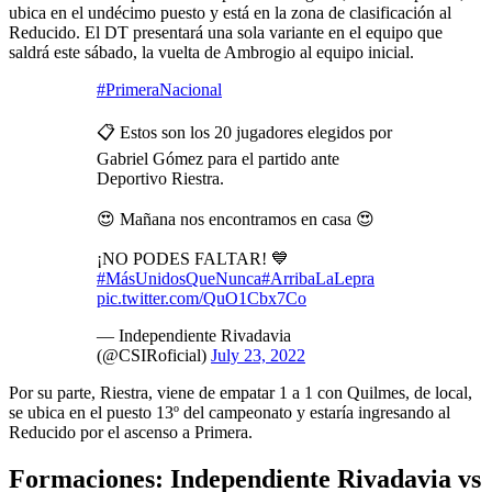
ubica en el undécimo puesto y está en la zona de clasificación al
Reducido. El DT presentará una sola variante en el equipo que
saldrá este sábado, la vuelta de Ambrogio al equipo inicial.
#PrimeraNacional
📋 Estos son los 20 jugadores elegidos por
Gabriel Gómez para el partido ante
Deportivo Riestra.
😍 Mañana nos encontramos en casa 😍
¡NO PODES FALTAR! 💙
#MásUnidosQueNunca
#ArribaLaLepra
pic.twitter.com/QuO1Cbx7Co
— Independiente Rivadavia
(@CSIRoficial)
July 23, 2022
Por su parte, Riestra, viene de empatar 1 a 1 con Quilmes, de local,
se ubica en el puesto 13º del campeonato y estaría ingresando al
Reducido por el ascenso a Primera.
Formaciones: Independiente Rivadavia vs