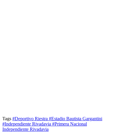
Tags
#Deportivo Riestra
#Estadio Bautista Gargantini
#Independiente Rivadavia
#Primera Nacional
Independiente Rivadavia