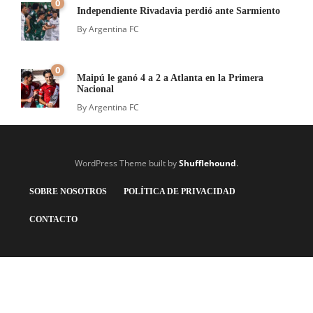
0
Independiente Rivadavia perdió ante Sarmiento
By
Argentina FC
0
Maipú le ganó 4 a 2 a Atlanta en la Primera
Nacional
By
Argentina FC
WordPress Theme built by
Shufflehound
.
SOBRE NOSOTROS
POLÍTICA DE PRIVACIDAD
CONTACTO