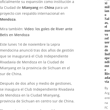
oficialmente su expansión como institución a
xi
mil
la Ciudad de
Mianyang
en
China
para un
ian
proyecto con respaldo internacional en
o
Sal
Mendoza
.
as,
el
Mira también:
Video: los goles de River ante
nue
Betis en Mendoza
vo
ref
uer
Este lunes 14 de noviembre la Lepra
zo
mendocina anunció tras dos años de gestión
de
Ind
que se inaugurará el Club Independiente
epe
Rivadavia de Mendoza en la Ciudad de
ndi
ent
Mianyang en la provincia de Sichuan en el
e
sur de China.
Riv
ada
via
Después de dos años y medio de gestiones,
By
se inaugura el Club Independiente Rivadavia
Arg
de Mendoza en la Ciudad Mianyang,
enti
provincia de Sichuan en centro sur de China.
na
FC