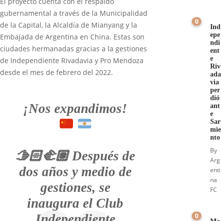
El proyecto cuenta con el respaldo
gubernamental a través de la Municipalidad
0
de la Capital, la Alcaldía de Mianyang y la
Ind
epe
Embajada de Argentina en China. Estas son
ndi
ciudades hermanadas gracias a la gestiones
ent
e
de Independiente Rivadavia y Pro Mendoza
Riv
desde el mes de febrero del 2022.
ada
via
per
dió
¡Nos expandimos!
ant
e
Sar
mie
nto
By
🫱🏻‍🫲🏽 Después de
Arg
dos años y medio de
enti
na
gestiones, se
FC
inaugura el Club
0
Independiente