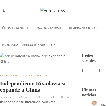
ÚLTIMAS NOTICIAS
LIGA PROFESIONAL
PRIMERA NACIONAL
FEDERAL A
SELECCIÓN ARGENTINA
Redes
sociales
INDEPENDIENTE RIVADAVIA
Independiente Rivadavia se
expande a China
Últimas
noticias
Argentina F.C.
,
4 años ago
0
3 min
685
Independiente Rivadavia
confirmó
0
Ma