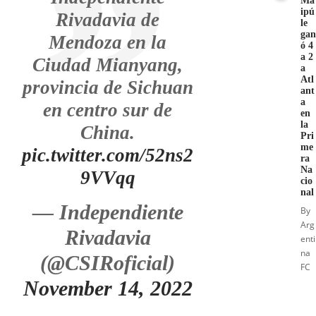
Ma
ipú
Rivadavia de
le
gan
Mendoza en la
ó 4
a 2
Ciudad Mianyang,
a
Atl
provincia de Sichuan
ant
a
en centro sur de
en
la
China.
Pri
me
pic.twitter.com/52ns2
ra
Na
9VVqq
cio
nal
— Independiente
By
Arg
Rivadavia
enti
na
(@CSIRoficial)
FC
November 14, 2022