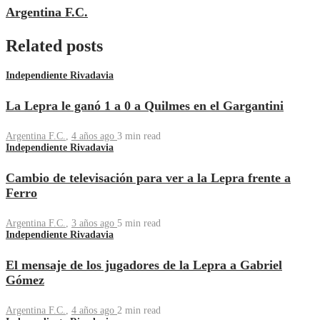
Argentina F.C.
Related posts
Independiente Rivadavia
La Lepra le ganó 1 a 0 a Quilmes en el Gargantini
Argentina F.C.
,
4 años ago
3 min
read
Independiente Rivadavia
Cambio de televisación para ver a la Lepra frente a
Ferro
Argentina F.C.
,
3 años ago
5 min
read
Independiente Rivadavia
El mensaje de los jugadores de la Lepra a Gabriel
Gómez
Argentina F.C.
,
4 años ago
2 min
read