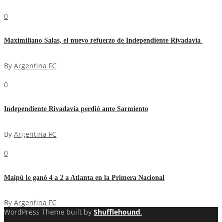
0
Maximiliano Salas, el nuevo refuerzo de Independiente Rivadavia
By
Argentina FC
0
Independiente Rivadavia perdió ante Sarmiento
By
Argentina FC
0
Maipú le ganó 4 a 2 a Atlanta en la Primera Nacional
By
Argentina FC
WordPress Theme built by
Shufflehound
.