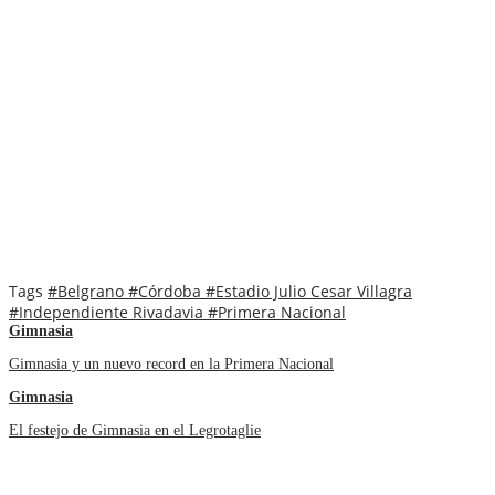
Tags
#Belgrano
#Córdoba
#Estadio Julio Cesar Villagra
#Independiente Rivadavia
#Primera Nacional
Gimnasia
Gimnasia y un nuevo record en la Primera Nacional
Gimnasia
El festejo de Gimnasia en el Legrotaglie