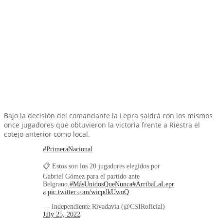
Bajo la decisión del comandante la Lepra saldrá con los mismos
once jugadores que obtuvieron la victoria frente a Riestra el
cotejo anterior como local.
#PrimeraNacional
📋 Estos son los 20 jugadores elegidos por
Gabriel Gómez para el partido ante
Belgrano.
#MásUnidosQueNunca
#ArribaLaLepr
a
pic.twitter.com/wicpdkUwoQ
— Independiente Rivadavia (@CSIRoficial)
July 25, 2022