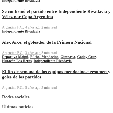
Independiente Rivadavia
Se confirmó el partido entre Independiente Rivadavia y
Vélez por Copa Argentina
Argentina F.C.
,
4 años ago
2 min
read
Independiente Rivadavia
Alex Arce, el goleador de la Primera Nacional
Argentina F.C.
,
3 años ago
3 min
read
Deportivo Maipú
,
Fútbol Mendocino
,
Gimnasia
,
Godoy Cruz
,
Huracán Las Heras
,
Independiente Rivadavia
El fin de semana de los equipos mendocinos: resumen y
goles de los partidos
Argentina F.C.
,
5 años ago
3 min
read
Redes sociales
Últimas noticias