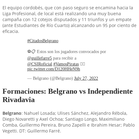
El equipo cordobés, que con paso seguro se encamina hacia la
Liga Profesional, de local está realizando una muy buena
campaña con 12 cotejos disputados y 11 triunfos y un empate
(ante Estudiantes de Río Cuarto) alcanzando un 95 por ciento de
eficacia.
#CitadosBelgrano
⚽📋 Estos son los jugadores convocados por
@guillefarre5
para recibir a
@CSIRoficial
.
#VamosPiratas
🏴‍☠️
pic.twitter.com/D120HHeN9h
— Belgrano (@Belgrano)
July 27, 2022
Formaciones: Belgrano vs Independiente
Rivadavia
Belgrano
: Nahuel Losada; Ulises Sánchez, Alejandro Rébola,
Diego Novaretti y Axel Ochoa; Santiago Longo, Maximiliano
Comba, Guillermo Pereira, Bruno Zapelli e Ibrahim Hesar; Pablo
Vegetti. DT: Guillermo Farré.