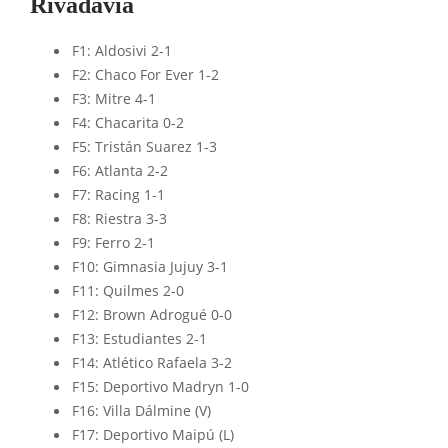
Rivadavia
F1: Aldosivi 2-1
F2: Chaco For Ever 1-2
F3: Mitre 4-1
F4: Chacarita 0-2
F5: Tristán Suarez 1-3
F6: Atlanta 2-2
F7: Racing 1-1
F8: Riestra 3-3
F9: Ferro 2-1
F10: Gimnasia Jujuy 3-1
F11: Quilmes 2-0
F12: Brown Adrogué 0-0
F13: Estudiantes 2-1
F14: Atlético Rafaela 3-2
F15: Deportivo Madryn 1-0
F16: Villa Dálmine (V)
F17: Deportivo Maipú (L)