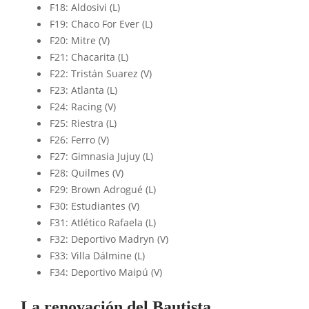
F18: Aldosivi (L)
F19: Chaco For Ever (L)
F20: Mitre (V)
F21: Chacarita (L)
F22: Tristán Suarez (V)
F23: Atlanta (L)
F24: Racing (V)
F25: Riestra (L)
F26: Ferro (V)
F27: Gimnasia Jujuy (L)
F28: Quilmes (V)
F29: Brown Adrogué (L)
F30: Estudiantes (V)
F31: Atlético Rafaela (L)
F32: Deportivo Madryn (V)
F33: Villa Dálmine (L)
F34: Deportivo Maipú (V)
La renovación del Bautista