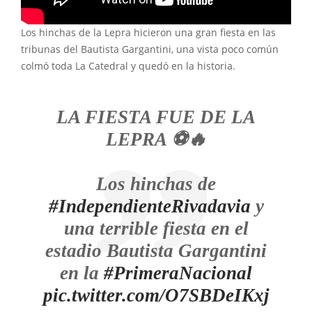
Los hinchas de la Lepra hicieron una gran fiesta en las
tribunas del Bautista Gargantini, una vista poco común
colmó toda La Catedral y quedó en la historia.
LA FIESTA FUE DE LA
LEPRA ⚽️🔥
Los hinchas de
#IndependienteRivadavia
y
una terrible fiesta en el
estadio Bautista Gargantini
en la
#PrimeraNacional
pic.twitter.com/O7SBDeIKxj