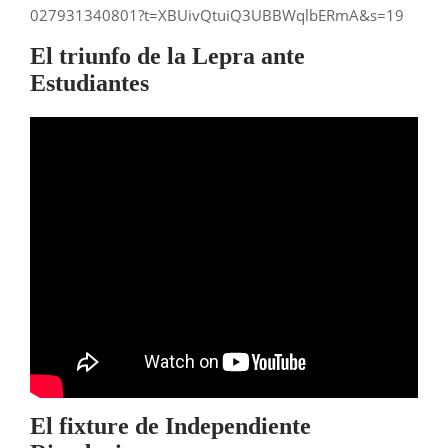
027931340801?t=XBUivQtuiQ3UBBWqlbERmA&s=19
El triunfo de la Lepra ante
Estudiantes
El fixture de Independiente