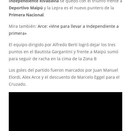
Independiente Rivadavia
se quedó con el triunfo frente a
Deportivo
Maipú
y la Lepra es el nuevo puntero de la
Primera Nacional
.
Mira también:
Arce: «Vine para llevar a Independiente a
primera»
El equipo dirigido por Alfredo Berti logró dejar los tres
puntos en el Bautista Gargantini y frente a Maipú sumó
para seguir de racha en la cima de la Zona B
Los goles del partido fueron marcados por Juan Manuel
Elordi, Alex Arce y el descuento de Marcelo Eggel para el
Cruzado.