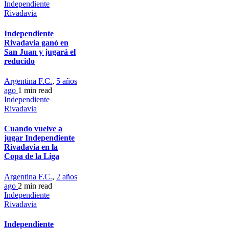
Independiente
Rivadavia
Independiente
Rivadavia ganó en
San Juan y jugará el
reducido
Argentina F.C.
,
5 años
ago
1 min
read
Independiente
Rivadavia
Cuando vuelve a
jugar Independiente
Rivadavia en la
Copa de la Liga
Argentina F.C.
,
2 años
ago
2 min
read
Independiente
Rivadavia
Independiente