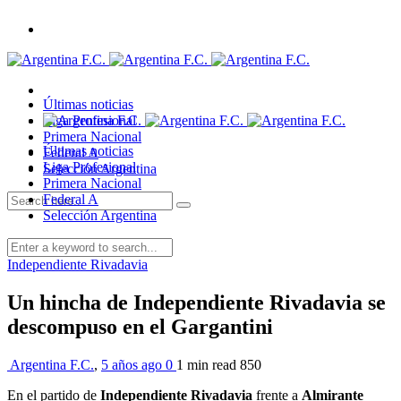
Últimas noticias
Liga Profesional
Primera Nacional
Últimas noticias
Federal A
Liga Profesional
Selección Argentina
Primera Nacional
Federal A
Selección Argentina
Independiente Rivadavia
Un hincha de Independiente Rivadavia se
descompuso en el Gargantini
Argentina F.C.
,
5 años ago
0
1 min
read
850
En el partido de
Independiente Rivadavia
frente a
Almirante