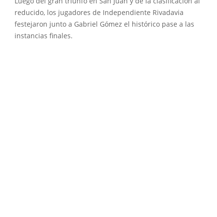
Luego del gran triunfo en San Juan y de la clasificación al
reducido, los jugadores de Independiente Rivadavia
festejaron junto a Gabriel Gómez el histórico pase a las
instancias finales.