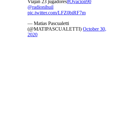
Viajan 23 jugadores
#Ovacion90
@radionihuil
pic.twitter.com/LFZ0biRF7m
— Matias Pascualetti
(@MATIPASCUALETTI)
October 30,
2020