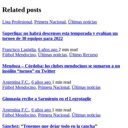
Related posts
Liga Profesional
,
Primera Nacional
,
Últimas noticias
Superliga: no habrá descensos esta temporada y evalúan un
torneo de 30 equipos para 2022
Francisco Lagiglia
,
6 años ago
2 min
read
Fútbol Mendocino
,
Últimas noticias
,
Último Recurso
Mendoza – Córdoba: los clubes mendocinos se sumaron a un
insólito “torneo” en Twitter
Argentina F.C.
,
6 años ago
1 min
read
Fútbol Mendocino
,
Primera Nacional
,
Últimas noticias
Gimnasia recibe a Sarmiento en el Legrotaglie
Argentina F.C.
,
6 años ago
1 min
read
Fútbol Mendocino
,
Primera Nacional
,
Últimas noticias
Sánchez: “Tenemos que dejar todo en la cancha”