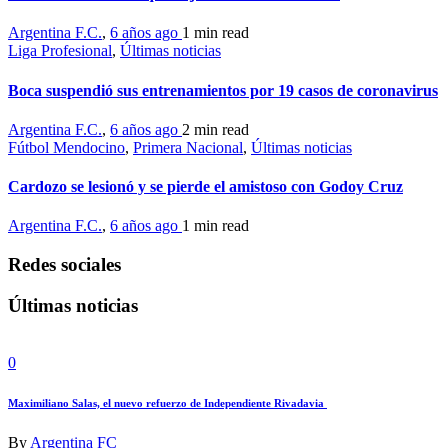
Argentina F.C.
,
6 años ago
1 min
read
Liga Profesional
,
Últimas noticias
Boca suspendió sus entrenamientos por 19 casos de coronavirus
Argentina F.C.
,
6 años ago
2 min
read
Fútbol Mendocino
,
Primera Nacional
,
Últimas noticias
Cardozo se lesionó y se pierde el amistoso con Godoy Cruz
Argentina F.C.
,
6 años ago
1 min
read
Redes sociales
Últimas noticias
0
Maximiliano Salas, el nuevo refuerzo de Independiente Rivadavia
By
Argentina FC