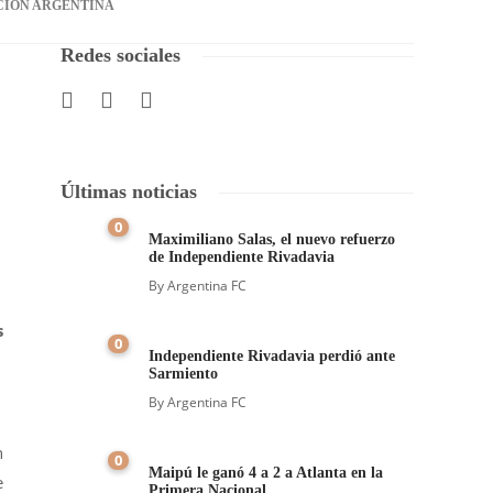
CIÓN ARGENTINA
Redes sociales
Últimas noticias
0
Maximiliano Salas, el nuevo refuerzo
de Independiente Rivadavia
By
Argentina FC
s
0
Independiente Rivadavia perdió ante
Sarmiento
By
Argentina FC
n
0
Maipú le ganó 4 a 2 a Atlanta en la
e
Primera Nacional