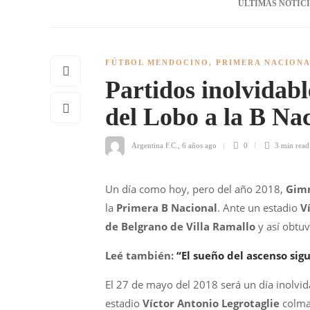
ÚLTIMAS NOTIC
FÚTBOL MENDOCINO
,
PRIMERA NACION
Partidos inolvidabl
del Lobo a la B Na
Argentina F.C.
,
6 años ago
0
3 min
read
Un día como hoy, pero del año 2018,
Gimn
la
Primera B Nacional
. Ante un estadio
V
de Belgrano de Villa Ramallo
y así obtu
Leé también:
“El sueño del ascenso sigu
El 27 de mayo del 2018 será un día inolvi
estadio
Víctor Antonio Legrotaglie
colmad