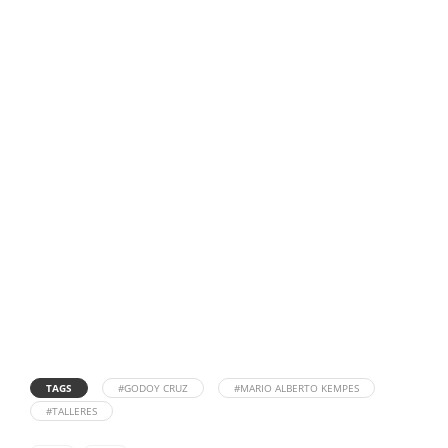
TAGS
#GODOY CRUZ
#MARIO ALBERTO KEMPES
#TALLERES