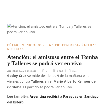
FÚTBOL MENDOCINO
,
LIGA PROFESIONAL
,
ÚLTIMAS
NOTICIAS
Atención: el amistoso entre el Tomba
y Talleres se podrá ver en vivo
Argentina F.C.
,
6 años ago
0
1 min
591
Godoy Cruz
se mide desde las 9 de la mañana este
viernes contra
Talleres
en el
Mario Alberto Kempes de
Córdoba
. El partido se podrá ver en vivo.
Leé también:
Argentina recibirá a Paraguay en Santiago
del Estero