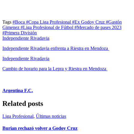
Tags
#Boca
#Copa Liga Profesional
#Ex Godoy Cruz
#Gastón
Gimenez
#Liga Profesional de Fútbol
#Mercado de pases 2023
#Primera División
Independiente Rivadavia
Independiente Rivadavia enfrenta a Riestra en Mendoza
Independiente Rivadavia
Cambio de horario para la Lepra y Riestra en Mendoza
Argentina F.C.
Related posts
Liga Profesional
,
Últimas noticias
Burian rechazó volver a Godoy Cruz