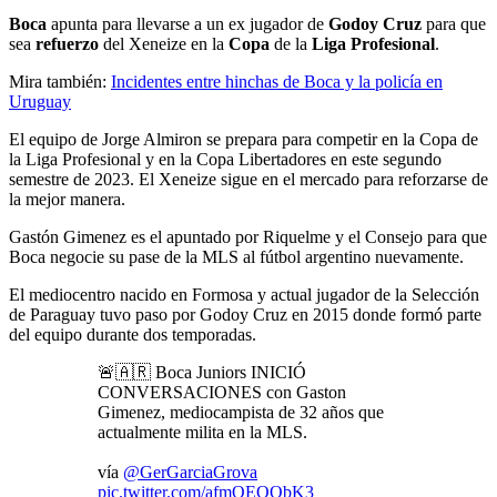
Boca
apunta para llevarse a un ex jugador de
Godoy Cruz
para que
sea
refuerzo
del Xeneize en la
Copa
de la
Liga Profesional
.
Mira también:
Incidentes entre hinchas de Boca y la policía en
Uruguay
El equipo de Jorge Almiron se prepara para competir en la Copa de
la Liga Profesional y en la Copa Libertadores en este segundo
semestre de 2023. El Xeneize sigue en el mercado para reforzarse de
la mejor manera.
Gastón Gimenez es el apuntado por Riquelme y el Consejo para que
Boca negocie su pase de la MLS al fútbol argentino nuevamente.
El mediocentro nacido en Formosa y actual jugador de la Selección
de Paraguay tuvo paso por Godoy Cruz en 2015 donde formó parte
del equipo durante dos temporadas.
🚨🇦🇷 Boca Juniors INICIÓ
CONVERSACIONES con Gaston
Gimenez, mediocampista de 32 años que
actualmente milita en la MLS.
vía
@GerGarciaGrova
pic.twitter.com/afmOEOObK3