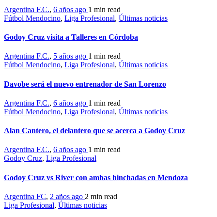
Argentina F.C.
,
6 años ago
1 min
read
Fútbol Mendocino
,
Liga Profesional
,
Últimas noticias
Godoy Cruz visita a Talleres en Córdoba
Argentina F.C.
,
5 años ago
1 min
read
Fútbol Mendocino
,
Liga Profesional
,
Últimas noticias
Davobe será el nuevo entrenador de San Lorenzo
Argentina F.C.
,
6 años ago
1 min
read
Fútbol Mendocino
,
Liga Profesional
,
Últimas noticias
Alan Cantero, el delantero que se acerca a Godoy Cruz
Argentina F.C.
,
6 años ago
1 min
read
Godoy Cruz
,
Liga Profesional
Godoy Cruz vs River con ambas hinchadas en Mendoza
Argentina FC
,
2 años ago
2 min
read
Liga Profesional
,
Últimas noticias