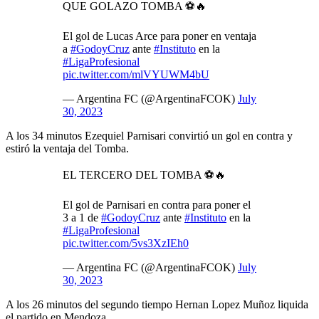
QUE GOLAZO TOMBA ⚽️🔥
El gol de Lucas Arce para poner en ventaja
a
#GodoyCruz
ante
#Instituto
en la
#LigaProfesional
pic.twitter.com/mlVYUWM4bU
— Argentina FC (@ArgentinaFCOK)
July
30, 2023
A los 34 minutos Ezequiel Parnisari convirtió un gol en contra y
estiró la ventaja del Tomba.
EL TERCERO DEL TOMBA ⚽️🔥
El gol de Parnisari en contra para poner el
3 a 1 de
#GodoyCruz
ante
#Instituto
en la
#LigaProfesional
pic.twitter.com/5vs3XzIEh0
— Argentina FC (@ArgentinaFCOK)
July
30, 2023
A los 26 minutos del segundo tiempo Hernan Lopez Muñoz liquida
el partido en Mendoza.