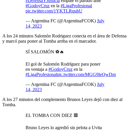
#DefensaYJusticia
empate el partido ante
#GodoyCruz
en la
#LigaProfesional
pic.twitter.com/1YKTLRquhU
— Argentina FC (@ArgentinaFCOK)
July
14, 2023
A los 24 minutos Salomón Rodriguez conecta en el área de Defensa
y marcó para poner al Tomba arriba en el marcador.
SÍ SALOMÓN ⚽️🔥
El gol de Salomón Rodríguez para poner
en ventaja a
#GodoyCruz
en la
#LigaProfesional
pic.twitter.com/MGG9IeQwDm
— Argentina FC (@ArgentinaFCOK)
July
14, 2023
A los 27 minutos del complemento Brunos Leyes dejó con diez al
Tomba.
EL TOMBA CON DIEZ 🟥
Bruno Leyes lo agredió sin pelota a Uvita