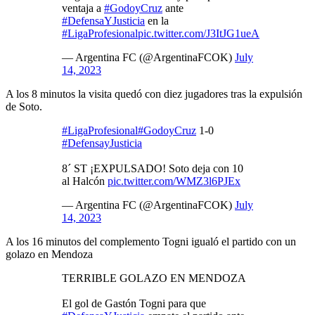
ventaja a
#GodoyCruz
ante
#DefensaYJusticia
en la
#LigaProfesional
pic.twitter.com/J3ItJG1ueA
— Argentina FC (@ArgentinaFCOK)
July
14, 2023
A los 8 minutos la visita quedó con diez jugadores tras la expulsión
de Soto.
#LigaProfesional
#GodoyCruz
1-0
#DefensayJusticia
8´ ST ¡EXPULSADO! Soto deja con 10
al Halcón
pic.twitter.com/WMZ3l6PJEx
— Argentina FC (@ArgentinaFCOK)
July
14, 2023
A los 16 minutos del complemento Togni igualó el partido con un
golazo en Mendoza
TERRIBLE GOLAZO EN MENDOZA
El gol de Gastón Togni para que