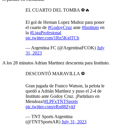
EL CUARTO DEL TOMBA ⚽️🔥
El gol de Hernan Lopez Muñoz para poner
el cuarto de
#GodoyCruz
ante
#Instituto
en
la
#LigaProfesional
pic.twitter.com/1Rn5KglTCb
— Argentina FC (@ArgentinaFCOK)
July
31, 2023
A los 28 minutos Adrian Martinez descuenta para Instituto.
DESCONTÓ MARAVILLA ⚽
Gran jugada de Franco Watson, la pelota le
quedó a Adrián Martínez y puso el 2-4 de
Instituto ante Godoy Cruz. ¡Partidazo en
Mendoza!
#LPFxTNTSports
pic.twitter.com/eRn88ZyitJ
— TNT Sports Argentina
(@TNTSportsAR)
July 31, 2023