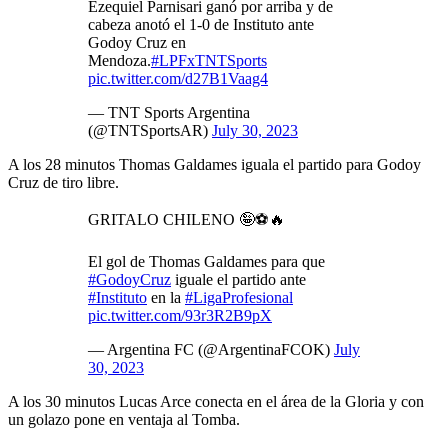
Ezequiel Parnisari ganó por arriba y de
cabeza anotó el 1-0 de Instituto ante
Godoy Cruz en
Mendoza.
#LPFxTNTSports
pic.twitter.com/d27B1Vaag4
— TNT Sports Argentina
(@TNTSportsAR)
July 30, 2023
A los 28 minutos Thomas Galdames iguala el partido para Godoy
Cruz de tiro libre.
GRITALO CHILENO 🤪⚽️🔥
El gol de Thomas Galdames para que
#GodoyCruz
iguale el partido ante
#Instituto
en la
#LigaProfesional
pic.twitter.com/93r3R2B9pX
— Argentina FC (@ArgentinaFCOK)
July
30, 2023
A los 30 minutos Lucas Arce conecta en el área de la Gloria y con
un golazo pone en ventaja al Tomba.