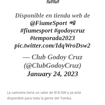
🙌🙌
Disponible en tienda web de
@FiumeSport
📲
#fiumesport
#godoycruz
#temporada2023
pic.twitter.com/IdqWroDsw2
— Club Godoy Cruz
(@ClubGodoyCruz)
January 24, 2023
La camiseta tiene un valor de $18.500 y ya está
disponible para toda la gente del Tomba.