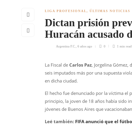
LIGA PROFESIONAL
,
ÚLTIMAS NOTICIAS
Dictan prisión pre
Huracán acusado d
Argentina F.C.
,
6 años ago
0
1 min
read
La Fiscal de
Carlos Paz
, Jorgelina Gómez, d
seis imputados más por una supuesta viol
en dicha ciudad.
El hecho fue denunciado por la víctima el
principio, la joven de 18 años había sido i
jóvenes de Buenos Aires que vacacionaban 
Leé también:
FIFA anunció que el fútbo