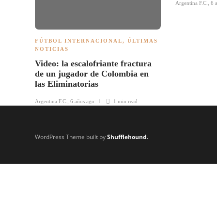
Argentina F.C.
,
6 
FÚTBOL INTERNACIONAL
,
ÚLTIMAS
NOTICIAS
Video: la escalofriante fractura
de un jugador de Colombia en
las Eliminatorias
Argentina F.C.
,
6 años ago
1 min
read
WordPress Theme built by
Shufflehound
.