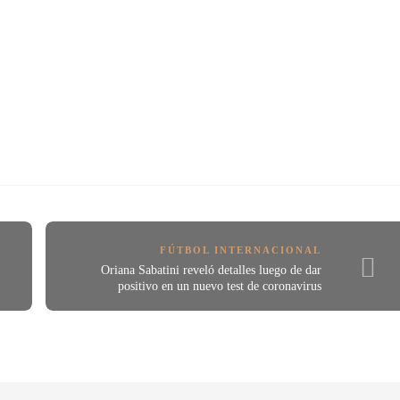
FÚTBOL INTERNACIONAL
Oriana Sabatini reveló detalles luego de dar
positivo en un nuevo test de coronavirus