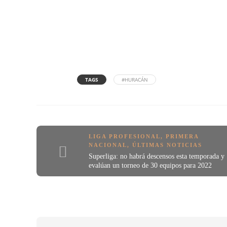
TAGS
#HURACÁN
LIGA PROFESIONAL
,
PRIMERA
NACIONAL
,
ÚLTIMAS NOTICIAS
Superliga: no habrá descensos esta temporada y
evalúan un torneo de 30 equipos para 2022