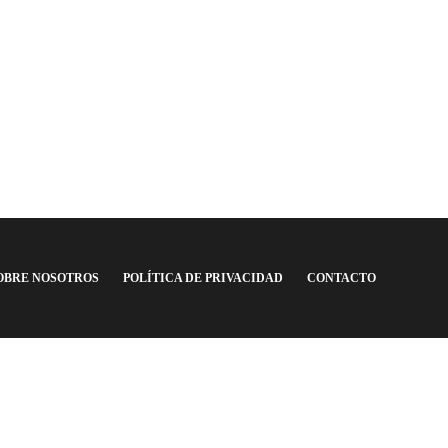
Francisco Lagiglia
,
6 años ago
1 min
read
Argentina F.C.
,
6 años 
OBRE NOSOTROS
POLÍTICA DE PRIVACIDAD
CONTACTO