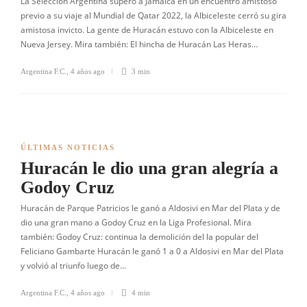
La Selección Argentina superó a Jamaica en un encuentro amistoso
previo a su viaje al Mundial de Qatar 2022, la Albiceleste cerró su gira
amistosa invicto. La gente de Huracán estuvo con la Albiceleste en
Nueva Jersey. Mira también: El hincha de Huracán Las Heras…
Argentina F.C.
,
4 años ago
3 min
ÚLTIMAS NOTICIAS
Huracán le dio una gran alegría a
Godoy Cruz
Huracán de Parque Patricios le ganó a Aldosivi en Mar del Plata y de
dio una gran mano a Godoy Cruz en la Liga Profesional. Mira
también: Godoy Cruz: continua la demolición del la popular del
Feliciano Gambarte Huracán le ganó 1 a 0 a Aldosivi en Mar del Plata
y volvió al triunfo luego de…
Argentina F.C.
,
4 años ago
4 min