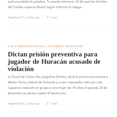
está acordada de palabra. Te puede interesar: El día que los hinchas
del Tomba coparon Brasil Según informó el colega…
Argentina F.C.
,
6 años ago
1 min
LIGA PROFESIONAL
,
ÚLTIMAS NOTICIAS
Dictan prisión preventiva para
jugador de Huracán acusado de
violación
La Fiscal de Carlos Paz, Jorgelina Gómez, dictó la prisión preventiva a
Walter Pérez, lateral de Huracán y a seis imputados más por una
supuesta violación en grupo a una mujer de 18 años el pasado 20 de
diciembre en dicha ciudad. El hecho fue…
Argentina F.C.
,
6 años ago
1 min