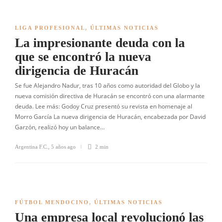
LIGA PROFESIONAL
,
ÚLTIMAS NOTICIAS
La impresionante deuda con la
que se encontró la nueva
dirigencia de Huracán
Se fue Alejandro Nadur, tras 10 años como autoridad del Globo y la
nueva comisión directiva de Huracán se encontró con una alarmante
deuda. Lee más: Godoy Cruz presentó su revista en homenaje al
Morro García La nueva dirigencia de Huracán, encabezada por David
Garzón, realizó hoy un balance…
Argentina F.C.
,
5 años ago
2 min
FÚTBOL MENDOCINO
,
ÚLTIMAS NOTICIAS
Una empresa local revolucionó las