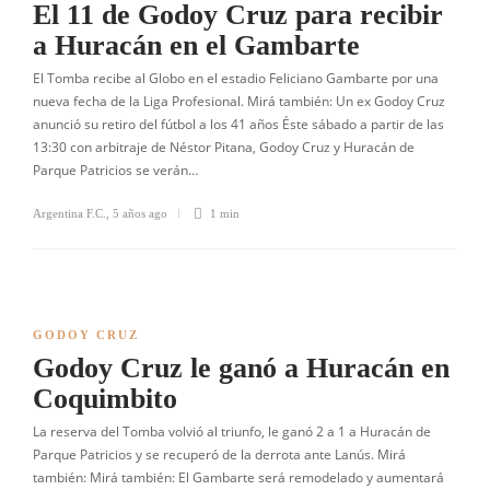
El 11 de Godoy Cruz para recibir
a Huracán en el Gambarte
El Tomba recibe al Globo en el estadio Feliciano Gambarte por una
nueva fecha de la Liga Profesional. Mirá también: Un ex Godoy Cruz
anunció su retiro del fútbol a los 41 años Éste sábado a partir de las
13:30 con arbitraje de Néstor Pitana, Godoy Cruz y Huracán de
Parque Patricios se verán…
Argentina F.C.
,
5 años ago
1 min
GODOY CRUZ
Godoy Cruz le ganó a Huracán en
Coquimbito
La reserva del Tomba volvió al triunfo, le ganó 2 a 1 a Huracán de
Parque Patricios y se recuperó de la derrota ante Lanús. Mirá
también: Mirá también: El Gambarte será remodelado y aumentará