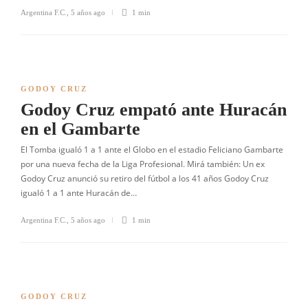
Argentina F.C.
,
5 años ago
1 min
GODOY CRUZ
Godoy Cruz empató ante Huracán
en el Gambarte
El Tomba igualó 1 a 1 ante el Globo en el estadio Feliciano Gambarte
por una nueva fecha de la Liga Profesional. Mirá también: Un ex
Godoy Cruz anunció su retiro del fútbol a los 41 años Godoy Cruz
igualó 1 a 1 ante Huracán de…
Argentina F.C.
,
5 años ago
1 min
GODOY CRUZ