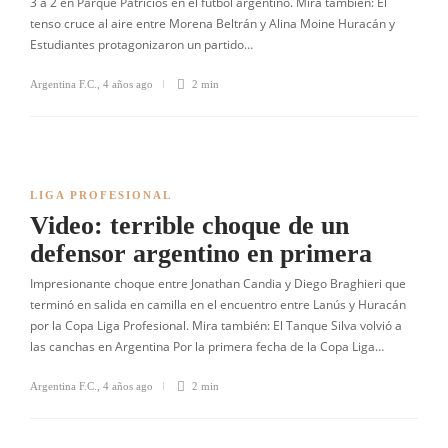
3 a 2 en Parque Patricios en el fútbol argentino. Mirá también: El
tenso cruce al aire entre Morena Beltrán y Alina Moine Huracán y
Estudiantes protagonizaron un partido…
Argentina F.C.
,
4 años ago
2 min
LIGA PROFESIONAL
Video: terrible choque de un
defensor argentino en primera
Impresionante choque entre Jonathan Candia y Diego Braghieri que
terminó en salida en camilla en el encuentro entre Lanús y Huracán
por la Copa Liga Profesional. Mira también: El Tanque Silva volvió a
las canchas en Argentina Por la primera fecha de la Copa Liga…
Argentina F.C.
,
4 años ago
2 min