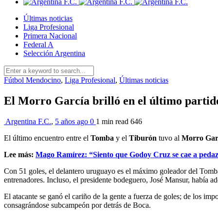
Últimas noticias
Liga Profesional
Primera Nacional
Federal A
Selección Argentina
Fútbol Mendocino
,
Liga Profesional
,
Últimas noticias
El Morro García brilló en el último partid
Argentina F.C.
,
5 años ago
0
1 min
read
646
El último encuentro entre el
Tomba
y el
Tiburón
tuvo al
Morro Gar
Lee más:
Mago Ramírez: “Siento que Godoy Cruz se cae a peda
Con 51 goles, el delantero uruguayo es el máximo goleador del Tomba 
entrenadores. Incluso, el presidente bodeguero, José Mansur, había ade
El atacante se ganó el cariño de la gente a fuerza de goles; de los im
consagrándose subcampeón por detrás de Boca.