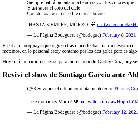
Siempre habrá pintada una bandera con los colores que hic
Y así sabrá el coro del cielo
Que de los nuestros se fue el más bueno
¡HASTA SIEMPRE, MORRO! 💙
pic.twitter.com/la3
— La Página Bodeguera (@bodegue)
February 8, 2021
Ese día, el uruguayo que regresó tras cinco fechas por un desgarro en
metemos, en lo personal estoy contento por los dos goles pero es algo
Hoy será un partido especial para todo el mundo Godoy Cruz, hoy se
Reviví el show de Santiago García ante Ald
👉Revivimos el último enfrentamiento entre
#GodoyCru
¡Te extrañamos Morro! 💔
pic.twitter.com/fawH6pnTY
— La Página Bodeguera (@bodegue)
February 12, 202