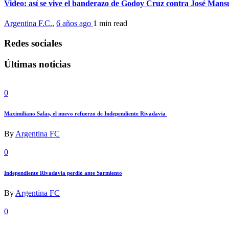
Video: así se vive el banderazo de Godoy Cruz contra José Mans
Argentina F.C.
,
6 años ago
1 min
read
Redes sociales
Últimas noticias
0
Maximiliano Salas, el nuevo refuerzo de Independiente Rivadavia
By
Argentina FC
0
Independiente Rivadavia perdió ante Sarmiento
By
Argentina FC
0