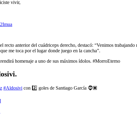
iste vivir,
Hr2Imua
 el recto anterior del cuádriceps derecho, destacó: “Venimos trabajand
 que me toca por el lugar donde juego en la cancha”.
 rendirá homenaje a uno de sus máximos ídolos. #MorroEterno
osivi.
z
#Aldosivi
con 2️⃣ goles de Santiago García 🧔🏿
M
1