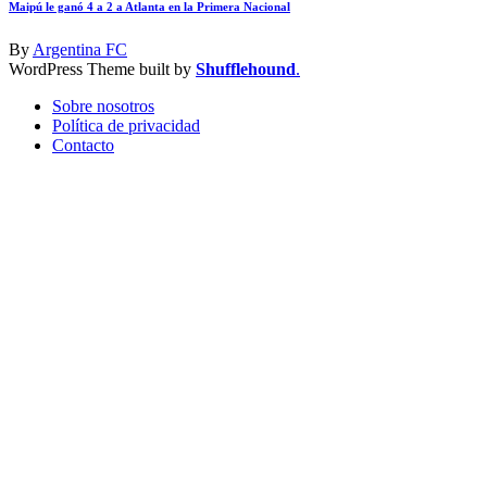
Maipú le ganó 4 a 2 a Atlanta en la Primera Nacional
By
Argentina FC
WordPress Theme built by
Shufflehound
.
Sobre nosotros
Política de privacidad
Contacto