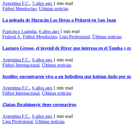
Argentina F.C.
,
5 años ago
1 min
read
Fútbol Mendocino
,
Últimas noticias
La goleada de Huracán Las Heras a Peñarol en San Juan
Francisco Lagiglia
,
6 años ago
1 min
read
Federal A
,
Fútbol Mendocino
,
Liga Profesional
,
Últimas noticias
Lautaro Grosso, el juvenil de River que interesa en el Tomba y e
Argentina F.C.
,
6 años ago
1 min
read
Fútbol Internacional
,
Últimas noticias
Insólito: encontraron vivo a un futbolista que habían dado por 
Argentina F.C.
,
6 años ago
1 min
read
Fútbol Internacional
,
Últimas noticias
Zlatan Ibrahimovic tiene coronavirus
Argentina F.C.
,
6 años ago
1 min
read
Liga Profesional
,
Últimas noticias