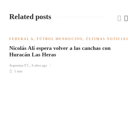
Related posts
FEDERAL A
,
FÚTBOL MENDOCINO
,
ÚLTIMAS NOTICIAS
Nicolás Alí espera volver a las canchas con
Huracán Las Heras
Argentina F.C.
,
6 años ago
1 min