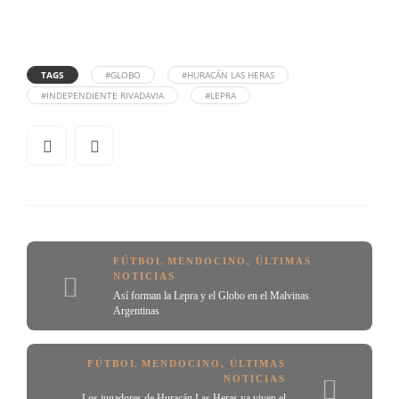
TAGS
#GLOBO
#HURACÁN LAS HERAS
#INDEPENDIENTE RIVADAVIA
#LEPRA
FÚTBOL MENDOCINO
,
ÚLTIMAS
NOTICIAS
Así forman la Lepra y el Globo en el Malvinas
Argentinas
FÚTBOL MENDOCINO
,
ÚLTIMAS
NOTICIAS
Los jugadores de Huracán Las Heras ya viven el