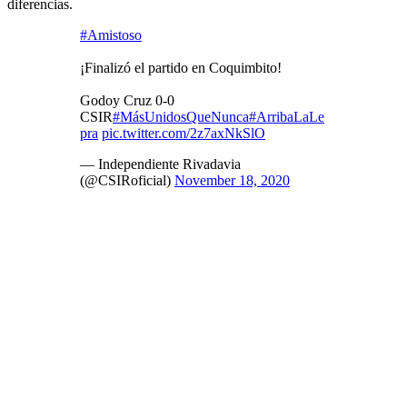
diferencias.
#Amistoso
¡Finalizó el partido en Coquimbito!
Godoy Cruz 0-0
CSIR
#MásUnidosQueNunca
#ArribaLaLe
pra
pic.twitter.com/2z7axNkSlO
— Independiente Rivadavia
(@CSIRoficial)
November 18, 2020