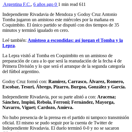
Argentina F.C.
,
6 años ago
0
1 min
read
611
Independiente Rivadavia de Mendoza y Godoy Cruz Antonio
Tomba jugaron un amistoso este miércoles por la mañana en
Coquimbito. El único partido se disputó con dos tiempos de 35
minutos y terminó igualado en cero.
Leé también:
Amistoso a escondidas: así juegan el Tomba y la
Lepra
.
La Lepra visitó al Tomba en Coquimbito en un amistoso de
preparación de cara a lo que será la reanudación de la fecha 4 de
Primera División y lo que será el arranque de la segunda categoría
del fútbol argentino.
Godoy Cruz formó con:
Ramirez, Carrasco, Álvarez, Romero,
Escobar, Tesuri, Ábrego, Pizarro, Burgoa, González y García.
Independiente Rivadavia, por su parte alistó a con:
Aracena;
Sánchez, Impini, Rebola, Ferroni; Fernández, Mayorga,
Navarro, Viguet; Cardozo, Amieva.
No hubo presencia de la prensa en el partido ni tampoco transmisión
oficial. El mismo se pudo seguir por la cuenta de Twitter de
Independiente Rivadavia. El duelo terminó 0-0 y no se sacaron