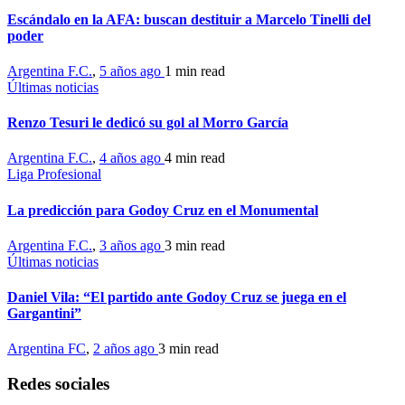
Escándalo en la AFA: buscan destituir a Marcelo Tinelli del
poder
Argentina F.C.
,
5 años ago
1 min
read
Últimas noticias
Renzo Tesuri le dedicó su gol al Morro García
Argentina F.C.
,
4 años ago
4 min
read
Liga Profesional
La predicción para Godoy Cruz en el Monumental
Argentina F.C.
,
3 años ago
3 min
read
Últimas noticias
Daniel Vila: “El partido ante Godoy Cruz se juega en el
Gargantini”
Argentina FC
,
2 años ago
3 min
read
Redes sociales