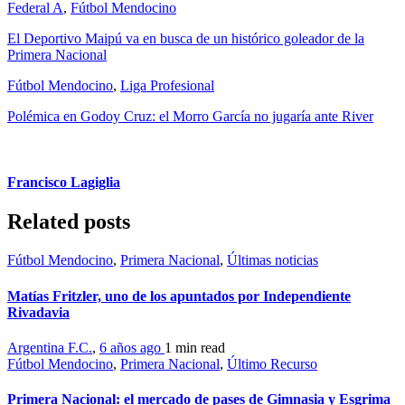
Federal A
,
Fútbol Mendocino
El Deportivo Maipú va en busca de un histórico goleador de la
Primera Nacional
Fútbol Mendocino
,
Liga Profesional
Polémica en Godoy Cruz: el Morro García no jugaría ante River
Francisco Lagiglia
Related posts
Fútbol Mendocino
,
Primera Nacional
,
Últimas noticias
Matías Fritzler, uno de los apuntados por Independiente
Rivadavia
Argentina F.C.
,
6 años ago
1 min
read
Fútbol Mendocino
,
Primera Nacional
,
Último Recurso
Primera Nacional: el mercado de pases de Gimnasia y Esgrima