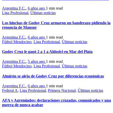
Argentina F.C.
,
6 años ago
1 min
read
Liga Profesional
,
Últimas noticias
Los hinchas de Godoy Cruz armaron un banderazo pidiendo la
renuncia de Mansur
Argentina F.C.
,
6 años ago
1 min
read
Fútbol Mendocino
,
Liga Profesional
,
Últimas noticias
Godoy Cruz le ganó 2 a 1 a Aldosivi en Mar del Plata
Argentina F.C.
,
5 años ago
1 min
read
Fútbol Mendocino
,
Liga Profesional
,
Últimas noticias
Almirón se aleja de Godoy Cruz por diferencias económicas
Argentina F.C.
,
6 años ago
1 min
read
Federal A
,
Liga Profesional
,
Primera Nacional
,
Últimas noticias
AFA y Agremiados: declaraciones cruzadas, comunicados y una
guerra de nunca acabar