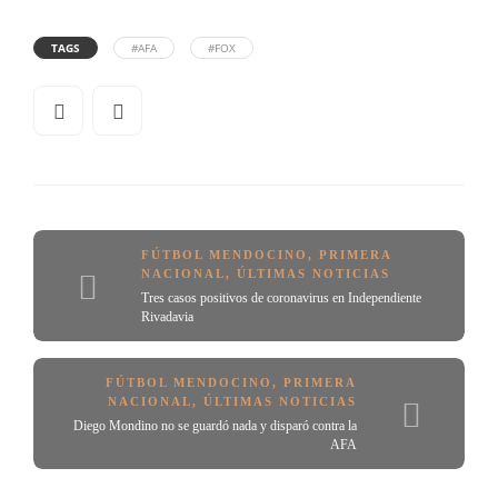
TAGS
#AFA
#FOX
FÚTBOL MENDOCINO
,
PRIMERA
NACIONAL
,
ÚLTIMAS NOTICIAS
Tres casos positivos de coronavirus en Independiente
Rivadavia
FÚTBOL MENDOCINO
,
PRIMERA
NACIONAL
,
ÚLTIMAS NOTICIAS
Diego Mondino no se guardó nada y disparó contra la
AFA