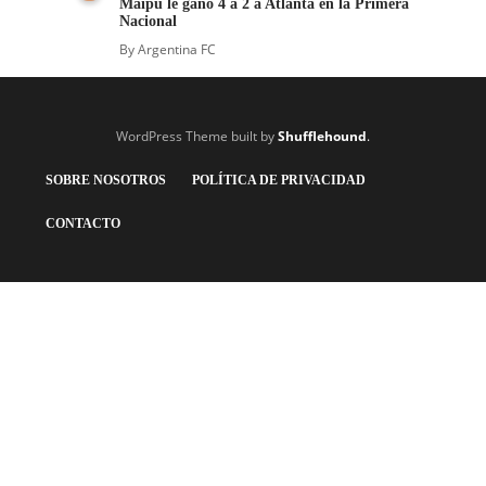
Maipú le ganó 4 a 2 a Atlanta en la Primera
Nacional
By
Argentina FC
WordPress Theme built by
Shufflehound
.
SOBRE NOSOTROS
POLÍTICA DE PRIVACIDAD
CONTACTO