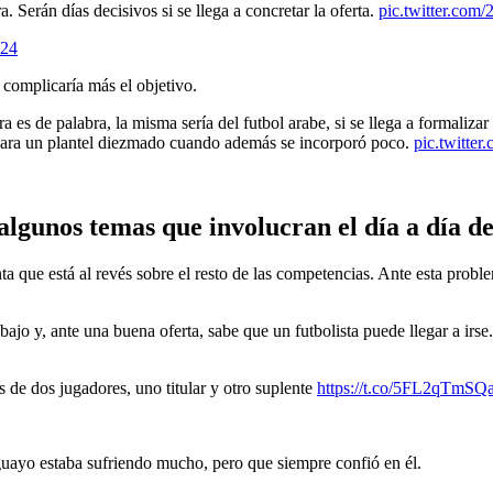
. Serán días decisivos si se llega a concretar la oferta.
pic.twitter.co
024
 complicaría más el objetivo.
 es de palabra, la misma sería del futbol arabe, si se llega a formaliza
 para un plantel diezmado cuando además se incorporó poco.
pic.twitt
algunos temas que involucran el día a día d
 que está al revés sobre el resto de las competencias. Ante esta probl
abajo y, ante una buena oferta, sabe que un futbolista puede llegar a ir
as de dos jugadores, uno titular y otro suplente
https://t.co/5FL2qTmSQ
uayo estaba sufriendo mucho, pero que siempre confió en él.