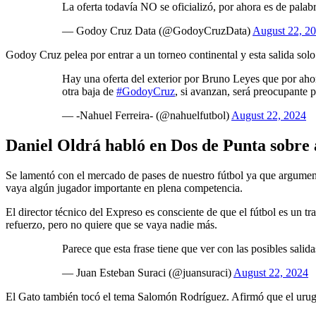
La oferta todavía NO se oficializó, por ahora es de palabra
— Godoy Cruz Data (@GodoyCruzData)
August 22, 2
Godoy Cruz pelea por entrar a un torneo continental y esta salida solo
Hay una oferta del exterior por Bruno Leyes que por ahora
otra baja de
#GodoyCruz
, si avanzan, será preocupante
— -Nahuel Ferreira- (@nahuelfutbol)
August 22, 2024
Daniel Oldrá habló en Dos de Punta sobre 
Se lamentó con el mercado de pases de nuestro fútbol ya que argumenta
vaya algún jugador importante en plena competencia.
El director técnico del Expreso es consciente de que el fútbol es un tr
refuerzo, pero no quiere que se vaya nadie más.
Parece que esta frase tiene que ver con las posibles salid
— Juan Esteban Suraci (@juansuraci)
August 22, 2024
El Gato también tocó el tema Salomón Rodríguez. Afirmó que el urug