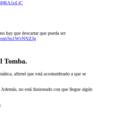
m/28jRA1oLjC
r no hay que descartar que pueda ser
er.com/Su1WvNNZJg
el Tomba.
emática, afirmó que está acostumbrado a que se
se. Además, no está ilusionado con que llegue algún
a