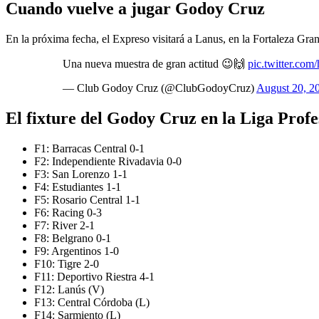
Cuando vuelve a jugar Godoy Cruz
En la próxima fecha, el Expreso visitará a Lanus, en la Fortaleza Gran
Una nueva muestra de gran actitud 😉🙌
pic.twitter.co
— Club Godoy Cruz (@ClubGodoyCruz)
August 20, 2
El fixture del Godoy Cruz en la Liga Profe
F1: Barracas Central 0-1
F2: Independiente Rivadavia 0-0
F3: San Lorenzo 1-1
F4: Estudiantes 1-1
F5: Rosario Central 1-1
F6: Racing 0-3
F7: River 2-1
F8: Belgrano 0-1
F9: Argentinos 1-0
F10: Tigre 2-0
F11: Deportivo Riestra 4-1
F12: Lanús (V)
F13: Central Córdoba (L)
F14: Sarmiento (L)