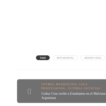
TAGS
#ESTUDIANTES
#GODOY CRUZ
FÚTBOL MENDOCINO
,
LIGA
PROFESIONAL
,
ÚLTIMAS NOTICIAS
Godoy Cruz recibe a Estudiantes en el Malvinas
Argentinas