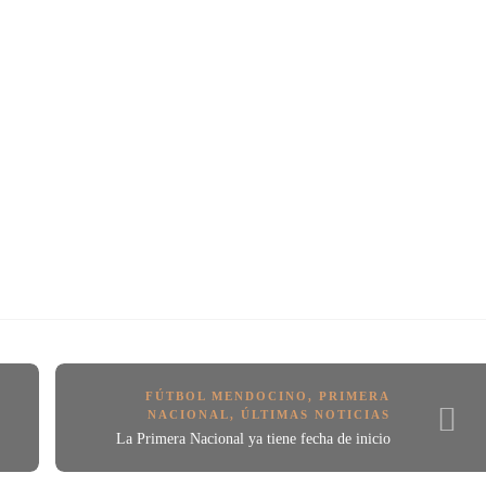
FÚTBOL MENDOCINO
,
PRIMERA
NACIONAL
,
ÚLTIMAS NOTICIAS
La Primera Nacional ya tiene fecha de inicio