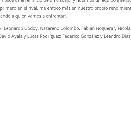
o nosotros en el inicio de un trabajo, y notamos un equipo intens
primero en el rival, me enfoco más en nuestro propio rendimient
endo a quien vamos a enfrentar”.
ar; Leonardo Godoy, Nazareno Colombo, Fabián Noguera y Nicolá
David Ayala y Lucas Rodríguez; Federico González y Leandro Díaz