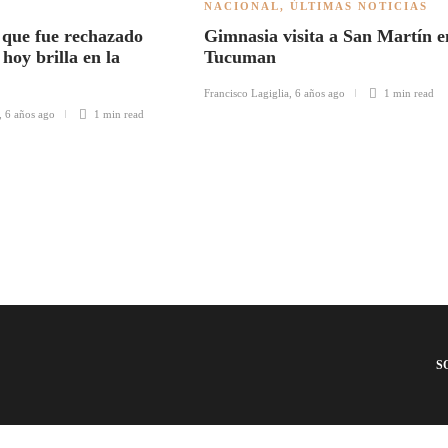
NACIONAL
,
ÚLTIMAS NOTICIAS
 que fue rechazado
Gimnasia visita a San Martín e
hoy brilla en la
Tucuman
Francisco Lagiglia
,
6 años ago
1 min
read
,
6 años ago
1 min
read
S