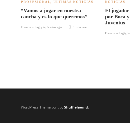
PROFESIONAL
,
ÚLTIMAS NOTICIAS
NOTICIAS
“Vamos a jugar en nuestra
El jugador
cancha y es lo que queremos”
por Boca y 
Juventus
Francisco Lagiglia
,
5 años ago
1 min
read
Francisco Lagiglia
WordPress Theme built by
Shufflehound
.