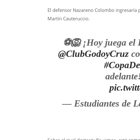
El defensor Nazareno Colombo ingresaría p
Martín Cauteruccio.
⚽🦁 ¡Hoy juega el L
@ClubGodoyCruz
co
#CopaDe
adelante
pic.twi
— Estudiantes de L