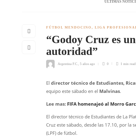
ÚLTIMAS NOTIC
FÚTBOL MENDOCINO
,
LIGA PROFESIONA
“Godoy Cruz es un
autoridad”
Argentina F.C.
,
5 años ago
0
1 min
read
El
director técnico de Estudiantes, Rica
equipo este sábado en el
Malvinas
.
Lee mas:
FIFA homenajeó al Morro Garcí
El director técnico de Estudiantes de La Pl
Cruz este sábado, desde las 17.10, por la s
(LPF) de fútbol.