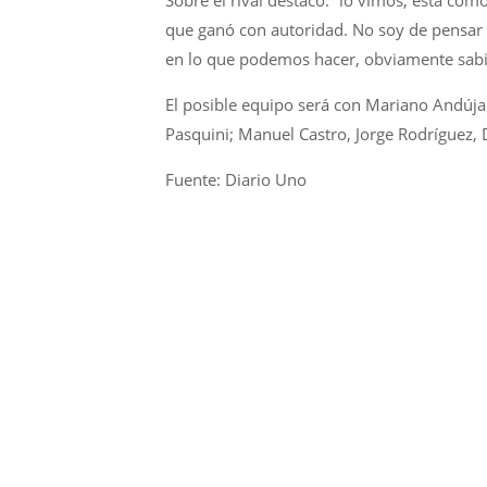
Sobre el rival destacó: “lo vimos, está com
que ganó con autoridad. No soy de pensar 
en lo que podemos hacer, obviamente sabi
El posible equipo será con Mariano Andúj
Pasquini; Manuel Castro, Jorge Rodríguez, 
Fuente: Diario Uno