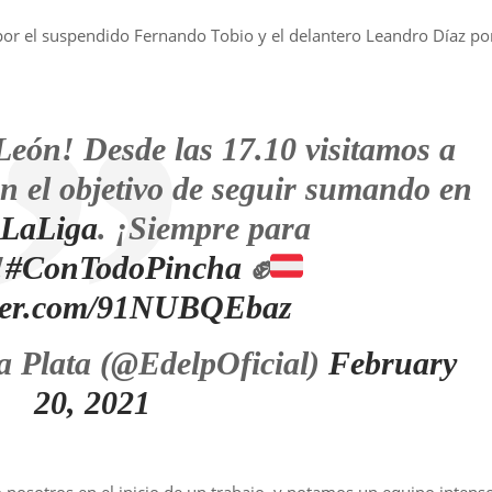
or el suspendido Fernando Tobio y el delantero Leandro Díaz po
eón! Desde las 17.10 visitamos a
n el objetivo de seguir sumando en
LaLiga
. ¡Siempre para
!
#ConTodoPincha
✊
tter.com/91NUBQEbaz
a Plata (@EdelpOficial)
February
20, 2021