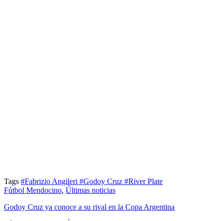
Tags
#Fabrizio Angileri
#Godoy Cruz
#River Plate
Fútbol Mendocino
,
Últimas noticias
Godoy Cruz ya conoce a su rival en la Copa Argentina