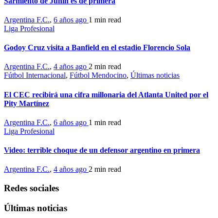
Sarmiento de Junín es de primera
Argentina F.C.
,
6 años ago
1 min
read
Liga Profesional
Godoy Cruz visita a Banfield en el estadio Florencio Sola
Argentina F.C.
,
4 años ago
2 min
read
Fútbol Internacional
,
Fútbol Mendocino
,
Últimas noticias
El CEC recibirá una cifra millonaria del Atlanta United por el
Pity Martínez
Argentina F.C.
,
6 años ago
1 min
read
Liga Profesional
Video: terrible choque de un defensor argentino en primera
Argentina F.C.
,
4 años ago
2 min
read
Redes sociales
Últimas noticias