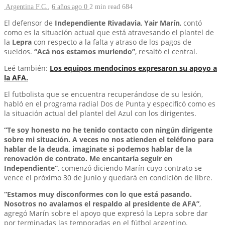
Argentina F.C.
,
6 años ago
0
2 min
read
684
El defensor de
Independiente Rivadavia
,
Yair Marín
, contó
como es la situación actual que está atravesando el plantel de
la
Lepra
con respecto a la falta y atraso de los pagos de
sueldos.
“Acá nos estamos muriendo”
, resaltó el central.
Leé también:
Los equipos mendocinos expresaron su apoyo a
la AFA.
El futbolista que se encuentra recuperándose de su lesión,
habló en el programa radial Dos de Punta y especificó como es
la situación actual del plantel del Azul con los dirigentes.
“Te soy honesto no he tenido contacto con ningún dirigente
sobre mi situación. A veces no nos atienden el teléfono para
hablar de la deuda, imaginate si podemos hablar de la
renovación de contrato. Me encantaría seguir en
Independiente”
, comenzó diciendo Marín cuyo contrato se
vence el próximo 30 de junio y quedará en condición de libre.
“Estamos muy disconformes con lo que está pasando.
Nosotros no avalamos el respaldo al presidente de AFA”
,
agregó Marín sobre el apoyo que expresó la Lepra sobre dar
por terminadas las temporadas en el fútbol argentino.