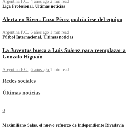
Argentina F.C.
,
4 años ago
2 min
read
Liga Profesional
,
Últimas noticias
Alerta en River: Enzo Pérez podría irse del equipo
Argentina F.C.
,
6 años ago
1 min
read
Fútbol Internacional
,
Últimas noticias
La Juventus busca a Luis Suárez para reemplazar a
Gonzalo Higuaín
Argentina F.C.
,
6 años ago
1 min
read
Redes sociales
Últimas noticias
0
Maximiliano Salas, el nuevo refuerzo de Independiente Rivadavia