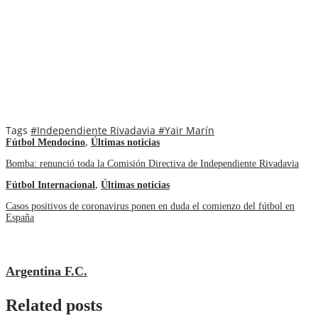
Tags
#Independiente Rivadavia
#Yair Marín
Fútbol Mendocino
,
Últimas noticias
Bomba: renunció toda la Comisión Directiva de Independiente Rivadavia
Fútbol Internacional
,
Últimas noticias
Casos positivos de coronavirus ponen en duda el comienzo del fútbol en
España
Argentina F.C.
Related posts