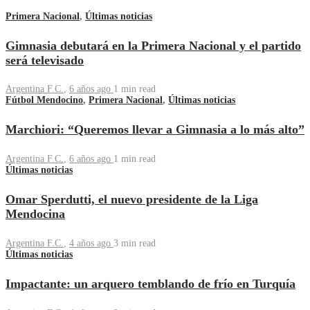
Primera Nacional
,
Últimas noticias
Gimnasia debutará en la Primera Nacional y el partido
será televisado
Argentina F.C.
,
6 años ago
1 min
read
Fútbol Mendocino
,
Primera Nacional
,
Últimas noticias
Marchiori: “Queremos llevar a Gimnasia a lo más alto”
Argentina F.C.
,
6 años ago
1 min
read
Últimas noticias
Omar Sperdutti, el nuevo presidente de la Liga
Mendocina
Argentina F.C.
,
4 años ago
3 min
read
Últimas noticias
Impactante: un arquero temblando de frío en Turquía