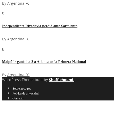
By
Argentina FC
0
Independiente Rivadavia perdió ante Sarmiento
By
Argentina FC
0
Maipú le ganó 4 a 2 a Atlanta en la Primera Nacional
By
Argentina FC
WordPress Theme built by
Shufflehound
.
Sobre nosotros
Política de privacidad
Contacto